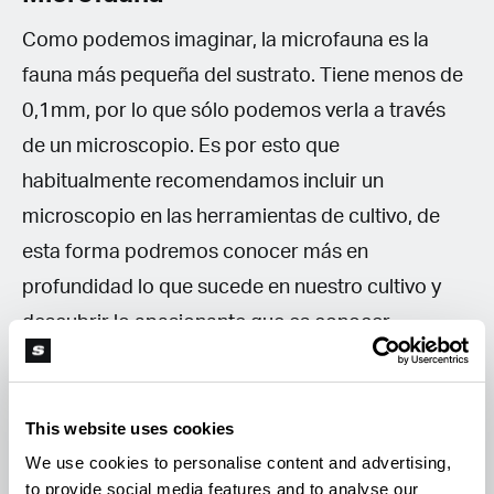
Como podemos imaginar, la microfauna es la
fauna más pequeña del sustrato. Tiene menos de
0,1mm, por lo que sólo podemos verla a través
de un microscopio. Es por esto que
habitualmente recomendamos incluir un
microscopio en las herramientas de cultivo, de
esta forma podremos conocer más en
profundidad lo que sucede en nuestro cultivo y
descubrir lo apasionante que es conocer
animales nuevos.
This website uses cookies
Los integrantes más relevantes de la microfauna
We use cookies to personalise content and advertising,
son los nematodos y los protozoos. Los
to provide social media features and to analyse our