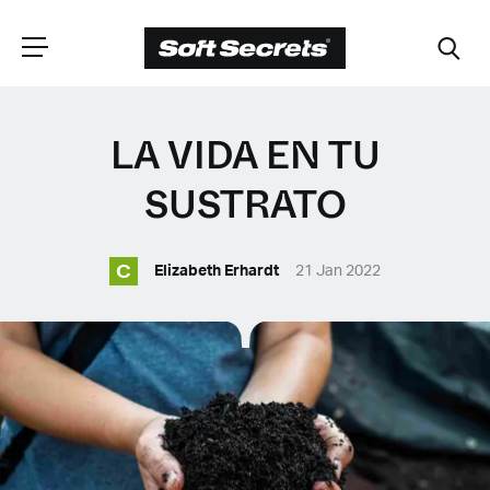
ELIGE TU
LA VIDA EN TU
UBICACIÓN
SUSTRATO
C
Dutch
Elizabeth Erhardt
21 Jan 2022
English (United Kingdom)
English (United States)
Spanish (Spain)