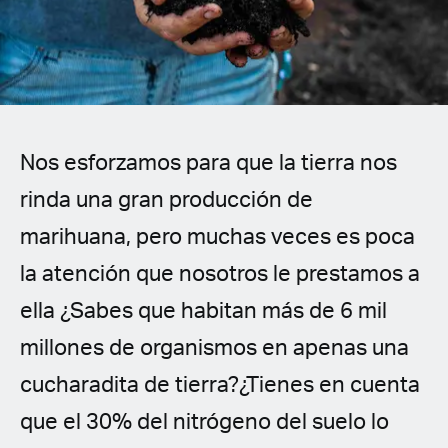
Spanish (Latin America)
German
French
Nos esforzamos para que la tierra nos
Italian
rinda una gran producción de
Czech
marihuana, pero muchas veces es poca
Polish
la atención que nosotros le prestamos a
ella ¿Sabes que habitan más de 6 mil
millones de organismos en apenas una
cucharadita de tierra?¿Tienes en cuenta
que el 30% del nitrógeno del suelo lo