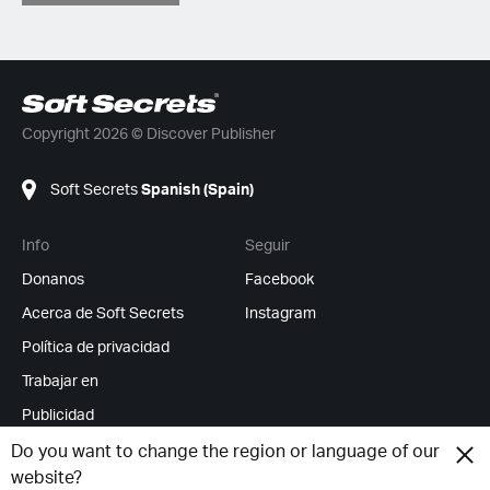
Copyright 2026 © Discover Publisher
Soft Secrets
Spanish (Spain)
Info
Seguir
Donanos
Facebook
Acerca de Soft Secrets
Instagram
Política de privacidad
Trabajar en
Publicidad
Feed RSS
Do you want to change the region or language of our
website?
Cambiar cookies