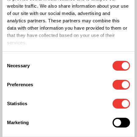
protozoos son grandes consumidores de
website traffic. We also share information about your use
bacterias, y algunos son los parásitos que causan
of our site with our social media, advertising and
analytics partners. These partners may combine this
graves enfermedades para los humanos como la
data with other information you have provided to them or
malaria. Los nematodos son gusanos redondos,
that they have collected based on your use of their
algunos de ellos son parásitos de plantas y otros
services.
de animales. Por ejemplo, los nematodos del
Consent
género Meloidogyne parasitan las raíces, los del
Necessary
Selection
género Ditylenchus dipsaci los tallos y los del
género Aphelenchoides, las hojas.
Preferences
Microflora
Statistics
La microflora está compuesta por bacterias,
Marketing
actinomicetos, hongos, algas, virus y
protozoarios. La microflora mejora las