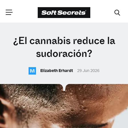
ELIGE TU
¿El cannabis reduce la
UBICACIÓN
sudoración?
M
Dutch
Elizabeth Erhardt
29 Jun 2026
English (United Kingdom)
English (United States)
Spanish (Spain)