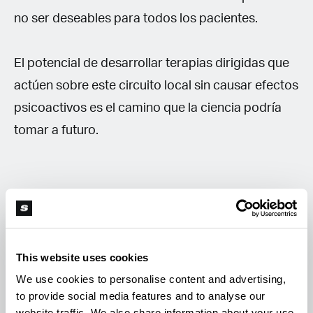
no ser deseables para todos los pacientes.
El potencial de desarrollar terapias dirigidas que
actúen sobre este circuito local sin causar efectos
psicoactivos es el camino que la ciencia podría
tomar a futuro.
Fuente:
Murataeva, N., Youkilis, J., Rao, Y., &
Straiker, A. (2026). Don't Sweat It: Cannabinoid
This website uses cookies
CB1 Receptors Reduce Sweating in a Mouse
We use cookies to personalise content and advertising,
Model.
FASEB journal : official publication of the
to provide social media features and to analyse our
Federation of American Societies for
website traffic. We also share information about your use