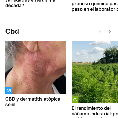
variedades en la última
proceso químico pas
década?
paso en el laboratori
Cbd
M
C
CBD y dermatitis atópica
senil
El rendimiento del
cáñamo industrial: p