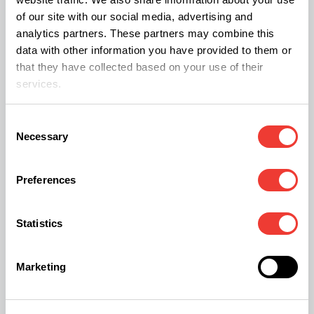
of our site with our social media, advertising and
Experimental Biology
,
40
(12), e72051.
analytics partners. These partners may combine this
https://doi.org/10.1096/fj.202601143R
data with other information you have provided to them or
that they have collected based on your use of their
services.
Descarga el artículo cientifico
Consent
Necessary
Selection
Este artículo tiene fines puramente informativos y
se basa en estudios preclínicos. La información
Preferences
aquí contenida no sustituye el consejo médico
Statistics
profesional, diagnóstico o tratamiento. Siempre
consulta con un profesional de la salud ante
Marketing
cualquier duda sobre síntomas o condiciones
médicas como la hiperhidrosis.