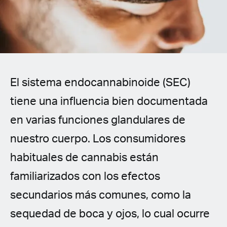
Spanish (Latin America)
German
French
El sistema endocannabinoide (SEC)
Italian
tiene una influencia bien documentada
Czech
en varias funciones glandulares de
Polish
nuestro cuerpo. Los consumidores
habituales de cannabis están
familiarizados con los efectos
secundarios más comunes, como la
sequedad de boca y ojos, lo cual ocurre