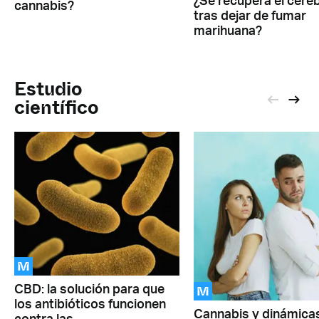
¿Se recupera el cere
cannabis?
tras dejar de fumar
marihuana?
Estudio
científico
M
M
CBD: la solución para que
los antibióticos funcionen
Cannabis y dinámica