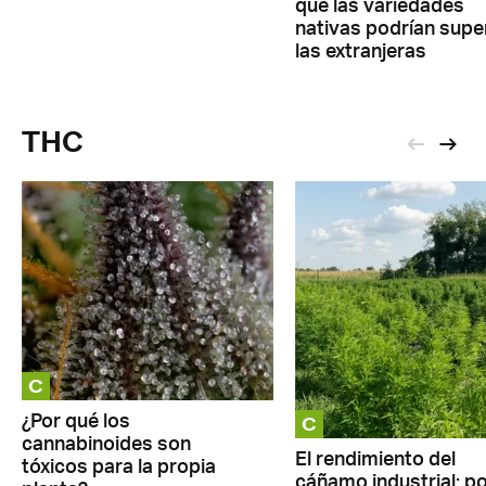
qué las variedades
nativas podrían supe
las extranjeras
THC
C
C
¿Por qué los
cannabinoides son
El rendimiento del
tóxicos para la propia
cáñamo industrial: p