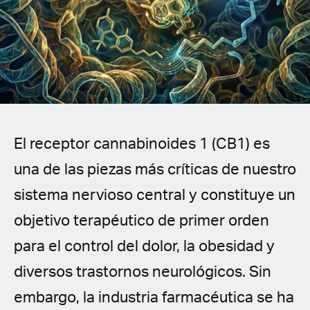
Spanish (Latin America)
German
French
Italian
El receptor cannabinoides 1 (CB1) es
Czech
una de las piezas más críticas de nuestro
Polish
sistema nervioso central y constituye un
objetivo terapéutico de primer orden
para el control del dolor, la obesidad y
diversos trastornos neurológicos. Sin
embargo, la industria farmacéutica se ha