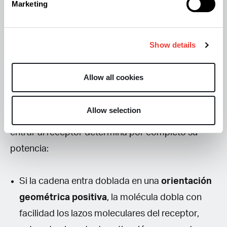
compuesta por 5 átomos de carbono que
Marketing
sobresale del cuerpo principal de la molécula.
Show details
La física molecular demuestra que las cadenas de
carbono pueden doblarse en diferentes ángulos
Allow all cookies
espaciales (ángulos diedros). Los científicos
descubrieron que la forma en que esta cola de
Allow selection
carbonos esté doblada en el momento exacto de
entrar al receptor determina por completo su
potencia:
Si la cadena entra doblada en una
orientación
geométrica positiva
, la molécula dobla con
facilidad los lazos moleculares del receptor,