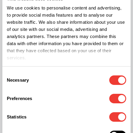
experimenta un
movimiento exterior parcial
. Al
We use cookies to personalise content and advertising,
to provide social media features and to analyse our
no abrirse la compuerta del todo, el motor interior
website traffic. We also share information about your use
de la célula no puede funcionar a pleno
of our site with our social media, advertising and
rendimiento, limitando la respuesta de la neurona.
analytics partners. These partners may combine this
data with other information you have provided to them or
that they have collected based on your use of their
services.
La cola de carbonos: el timón
Consent
Necessary
Selection
geométrico de la potencia
Para los cultivadores y entusiastas de la química
Preferences
del cannabis, la estructura molecular del THC
esconde un componente clave: su
cadena lateral
Statistics
alquílica
. Esta no es más que una cola flexible