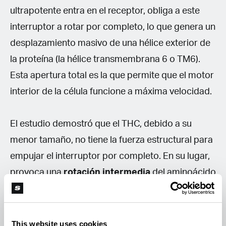
ultrapotente entra en el receptor, obliga a este
interruptor a rotar por completo, lo que genera un
desplazamiento masivo de una hélice exterior de
la proteína (la hélice transmembrana 6 o TM6).
Esta apertura total es la que permite que el motor
interior de la célula funcione a máxima velocidad.
El estudio demostró que el THC, debido a su
menor tamaño, no tiene la fuerza estructural para
empujar el interruptor por completo. En su lugar,
provoca una
rotación intermedia
del aminoácido
triptófano (TRP356) hacia una conformación
intermedia activa. Como el interruptor se queda a
medio camino, la hélice exterior TM6 solo
This website uses cookies