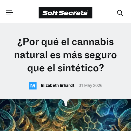
ELIGE TU
¿Por qué el cannabis
UBICACIÓN
natural es más seguro
que el sintético?
Dutch
M
Elizabeth Erhardt
31 May 2026
English (United Kingdom)
English (United States)
Spanish (Spain)