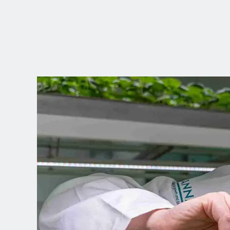
WÄHLEN SIE
IHRE POSITION
Dutch
English (United Kingdom)
English (United States)
Spanish (Spain)