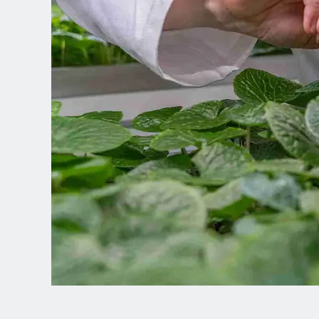
Spanish (Latin America)
German
French
Italian
Czech
Polish