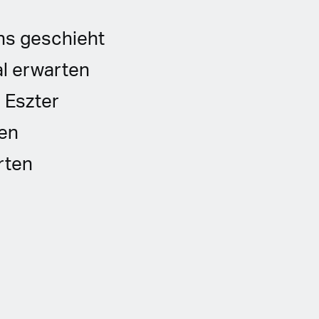
hs geschieht
al erwarten
 Eszter
gen
rten