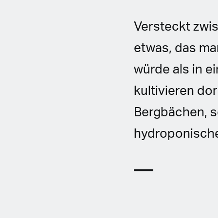
Versteckt zwi
etwas, das ma
würde als in e
kultivieren do
Bergbächen, so
hydroponisch