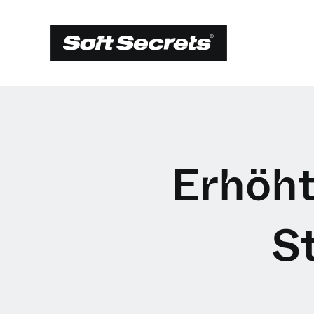
Erhöh
S