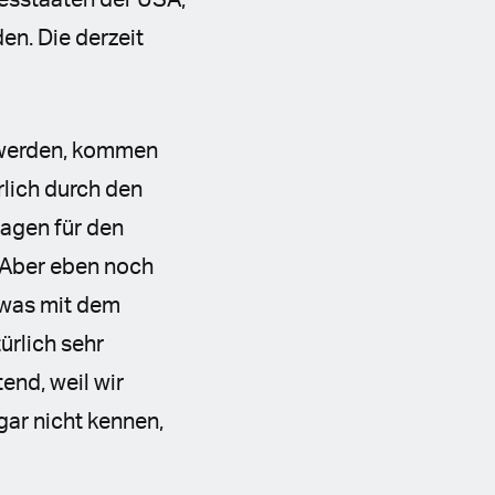
desstaaten der USA,
n. Die derzeit
t werden, kommen
lich durch den
lagen für den
. Aber eben noch
 was mit dem
ürlich sehr
tend, weil wir
ar nicht kennen,