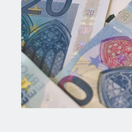
Spanish (Latin America)
German
French
Italian
Czech
Polish