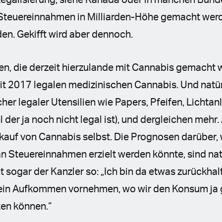
 Legalisierung, siehe Kanada oder in manchen Bun
teuereinnahmen in Milliarden-Höhe gemacht werde
en. Gekifft wird aber dennoch.
n, die derzeit hierzulande mit Cannabis gemach
it 2017 legalen medizinischen Cannabis. Und natür
cher legaler Utensilien wie Papers, Pfeifen, Lichtan
er ja noch nicht legal ist), und dergleichen mehr
rkauf von Cannabis selbst. Die Prognosen darüber,
n Steuereinnahmen erzielt werden könnte, sind nat
t sogar der Kanzler so: „Ich bin da etwas zurückhal
ein Aufkommen vornehmen, wo wir den Konsum ja g
en können.“