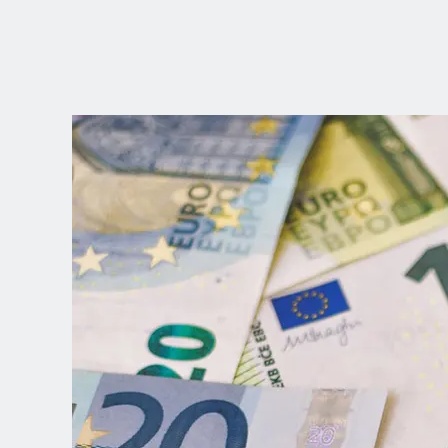
WÄHLEN SIE
IHRE POSITION
Dutch
English (United Kingdom)
English (United States)
Spanish (Spain)