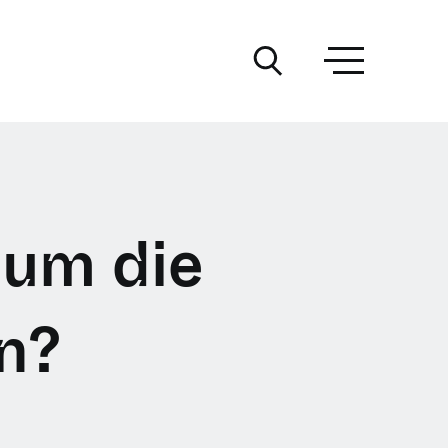
um die
n?