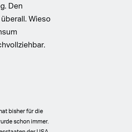
ig. Den
überall. Wieso
onsum
hvollziehbar.
at bisher für die
wurde schon immer.