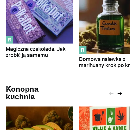
R
R
Magiczna czekolada. Jak
zrobić ją samemu
Domowa nalewka z
marihuany krok po k
Konopna
kuchnia