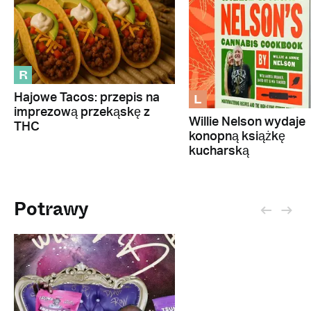
R
L
Hajowe Tacos: przepis na
imprezową przekąskę z
Willie Nelson wydaje
THC
konopną książkę
kucharską
Potrawy