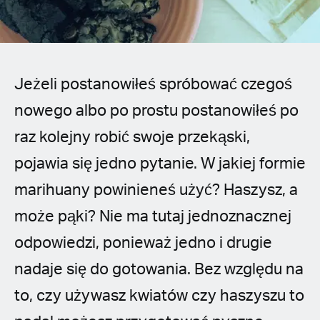
Spanish (Latin America)
German
French
Jeżeli postanowiłeś spróbować czegoś
nowego albo po prostu postanowiłeś po
Italian
raz kolejny robić swoje przekąski,
Czech
pojawia się jedno pytanie. W jakiej formie
marihuany powinieneś użyć? Haszysz, a
Polish
może pąki? Nie ma tutaj jednoznacznej
odpowiedzi, ponieważ jedno i drugie
nadaje się do gotowania. Bez względu na
to, czy używasz kwiatów czy haszyszu to