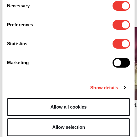
Necessary
Selection
Lifestyle
Preferences
Statistics
Marketing
L
Show details
L
Konopie w raju. Podróż na
Filipiny śladami lokalnych
FIFA zakazuje sprze
Allow all cookies
growerów
fajek wodnych
inspirowanych
mundialem
Allow selection