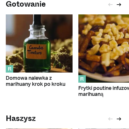
Gotowanie
R
R
Domowa nalewka z
marihuany krok po kroku
Frytki poutine infuz
marihuaną
Haszysz