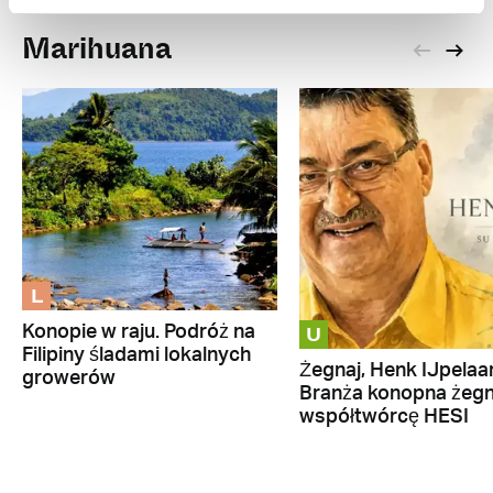
Marihuana
L
U
Konopie w raju. Podróż na
Filipiny śladami lokalnych
Żegnaj, Henk IJpelaar
growerów
Branża konopna żeg
współtwórcę HESI