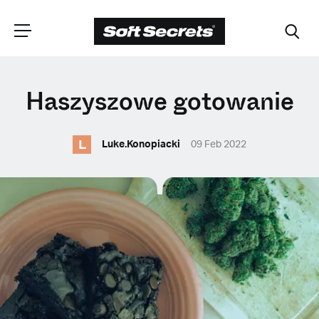
WYBIERZ
Haszyszowe gotowanie
LOKALIZACJĘ
L
Luke.Konopiacki
09 Feb 2022
Dutch
English (United Kingdom)
English (United States)
Spanish (Spain)