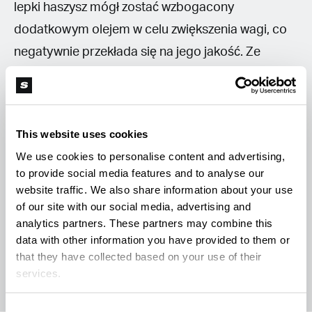
lepki haszysz mógł zostać wzbogacony
dodatkowym olejem w celu zwiększenia wagi, co
negatywnie przekłada się na jego jakość. Ze
względu na swoją teksturę najlepiej go stosować
w postaci naparu.
This website uses cookies
Gotowanie to zabawa, więc eksperymentuj i baw
We use cookies to personalise content and advertising,
się przy tym dobrze.
to provide social media features and to analyse our
website traffic. We also share information about your use
of our site with our social media, advertising and
analytics partners. These partners may combine this
data with other information you have provided to them or
L
Luke.Konopiacki
that they have collected based on your use of their
services.
Consent