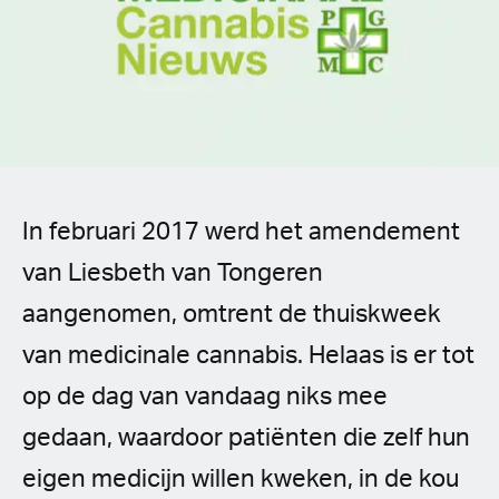
Spanish (Latin America)
German
French
Italian
In februari 2017 werd het amendement
Czech
van Liesbeth van Tongeren
Polish
aangenomen, omtrent de thuiskweek
van medicinale cannabis. Helaas is er tot
op de dag van vandaag niks mee
gedaan, waardoor patiënten die zelf hun
eigen medicijn willen kweken, in de kou