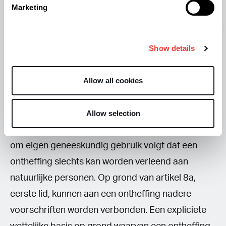
Indiener is van mening dat het bepaalde patiënten
Marketing
wettelijk moet worden toegestaan om onder
strikte voorwaarden zélf medicinale cannabis te
Show details
kweken. Steeds meer landen (onder meer
Australië en Duitsland) en Nederlandse
Allow all cookies
gemeenten (onder andere Tilburg) staan dit toe,
maar medicinale thuiskweek van cannabis leidt
regelmatig tot huisuitzettingen door de
Allow selection
verhuurder. Uit de voorwaarde dat het moet gaan
om eigen geneeskundig gebruik volgt dat een
ontheffing slechts kan worden verleend aan
natuurlijke personen. Op grond van artikel 8a,
eerste lid, kunnen aan een ontheffing nadere
voorschriften worden verbonden. Een expliciete