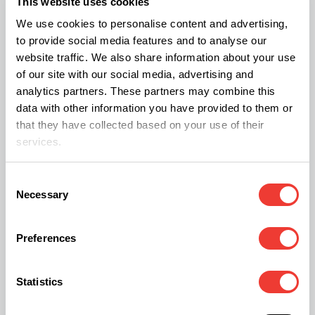
This website uses cookies
We use cookies to personalise content and advertising,
to provide social media features and to analyse our
website traffic. We also share information about your use
of our site with our social media, advertising and
analytics partners. These partners may combine this
data with other information you have provided to them or
that they have collected based on your use of their
services.
Consent
Necessary
Selection
Veilig kweken van medicinale cannabis bij een van de leden van
Preferences
PGMCG
Statistics
Toelichting