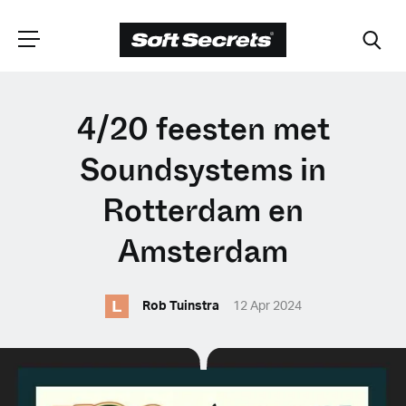
CHOOSE YOUR
4/20 feesten met
LANGUAGE
Soundsystems in
Rotterdam en
Dutch
Amsterdam
English (United Kingdom)
L
Rob Tuinstra
12 Apr 2024
English (United States)
Spanish (Spain)