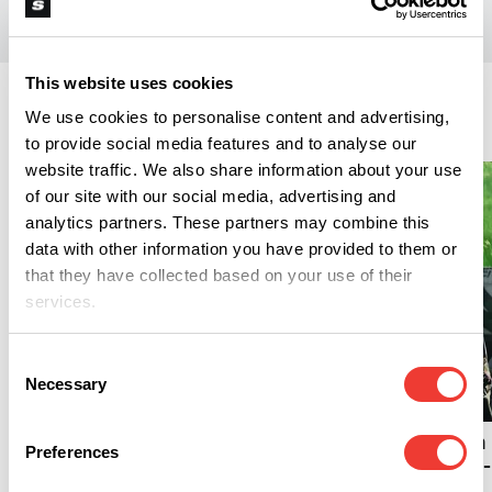
This website uses cookies
Lifestyle
We use cookies to personalise content and advertising,
to provide social media features and to analyse our
website traffic. We also share information about your use
of our site with our social media, advertising and
analytics partners. These partners may combine this
data with other information you have provided to them or
that they have collected based on your use of their
services.
Consent
L
Necessary
Selection
L
Is prijsbewuste blower nu
goedkoper uit?
Fries cannabis icoon
Preferences
Johan Meines (1949-
2026) overleden