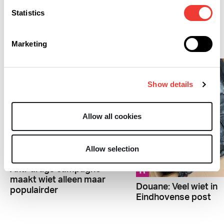
Statistics
Cannabis
Marketing
Show details
Allow all cookies
Allow selection
L
R
Anti-drugs campagne
maakt wiet alleen maar
Douane: Veel wiet in
populairder
Eindhovense post