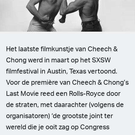
Spanish (Latin America)
German
French
Het laatste filmkunstje van Cheech &
Italian
Chong werd in maart op het SXSW
Czech
filmfestival in Austin, Texas vertoond.
Polish
Voor de première van Cheech & Chong’s
Last Movie reed een Rolls-Royce door
de straten, met daarachter (volgens de
organisatoren) ‘de grootste joint ter
wereld die je ooit zag op Congress