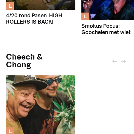
L
L
4/20 rond Pasen: HIGH
ROLLERS IS BACK!
Smokus Pocus:
Goochelen met wiet
Cheech &
Chong
L