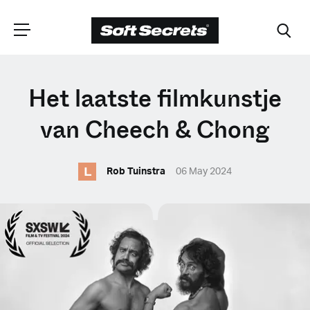
CHOOSE YOUR
Het laatste filmkunstje
LANGUAGE
van Cheech & Chong
L
Dutch
Rob Tuinstra
06 May 2024
English (United Kingdom)
English (United States)
Spanish (Spain)