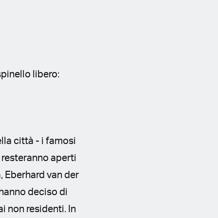
pinello libero:
la città - i famosi
- resteranno aperti
à, Eberhard van der
i hanno deciso di
i non residenti. In