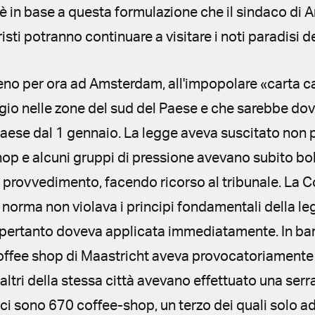
è in base a questa formulazione che il sindaco di
isti potranno continuare a visitare i noti paradisi d
no per ora ad Amsterdam, all'impopolare «carta ca
gio nelle zone del sud del Paese e che sarebbe do
l Paese dal 1 gennaio. La legge aveva suscitato non 
hop e alcuni gruppi di pressione avevano subito b
l provvedimento, facendo ricorso al tribunale. La 
 norma non violava i principi fondamentali della le
pertanto doveva applicata immediatamente. In barb
ffee shop di Maastricht aveva provocatoriamente
li altri della stessa città avevano effettuato una serr
 ci sono 670 coffee-shop, un terzo dei quali solo 