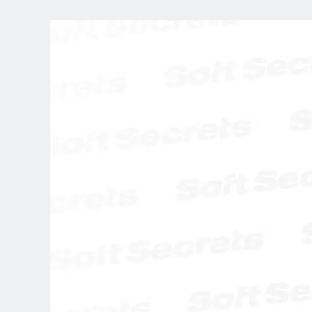
SCEGLI LA
TUA POSIZION
Dutch
English (United Kingdom)
English (United States)
Spanish (Spain)