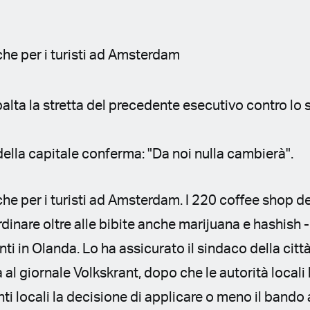
he per i turisti ad Amsterdam
alta la stretta del precedente esecutivo contro lo s
o della capitale conferma: "Da noi nulla cambierà".
e per i turisti ad Amsterdam. I 220 coffee shop del
rdinare oltre alle bibite anche marijuana e hashish 
ti in Olanda. Lo ha assicurato il sindaco della citt
a al giornale Volkskrant, dopo che le autorità local
enti locali la decisione di applicare o meno il bando a