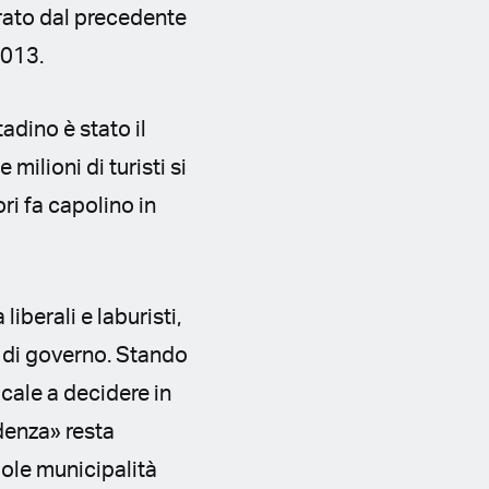
 varato dal precedente
2013.
adino è stato il
milioni di turisti si
ri fa capolino in
iberali e laburisti,
 di governo. Stando
ocale a decidere in
idenza» resta
gole municipalità