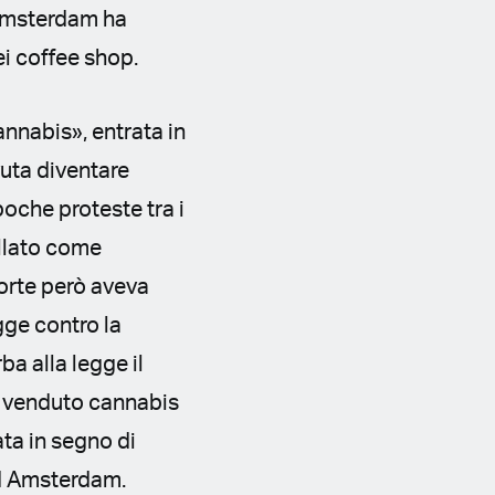
 Amsterdam ha
ei coffee shop.
nnabis», entrata in
vuta diventare
poche proteste tra i
ollato come
Corte però aveva
gge contro la
a alla legge il
 venduto cannabis
ata in segno di
ad Amsterdam.