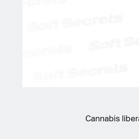
Spanish (Latin America)
German
French
Italian
Czech
Polish
Cannabis liber