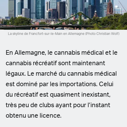
Spanish (Latin America)
German
French
La skyline de Francfort-sur-le-Main en Allemagne (Photo Christian Wolf)
Italian
En Allemagne, le cannabis médical et le
Czech
cannabis récréatif sont maintenant
légaux. Le marché du cannabis médical
Polish
est dominé par les importations. Celui
du récréatif est quasiment inexistant,
très peu de clubs ayant pour l’instant
obtenu une licence.