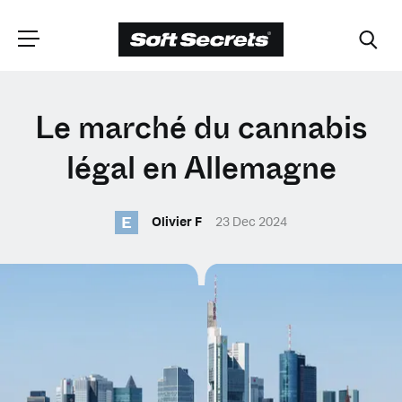
CHOISISSEZ VOTRE
Le marché du cannabis
EMPLACEMENT
légal en Allemagne
E
Dutch
Olivier F
23 Dec 2024
English (United Kingdom)
English (United States)
Spanish (Spain)