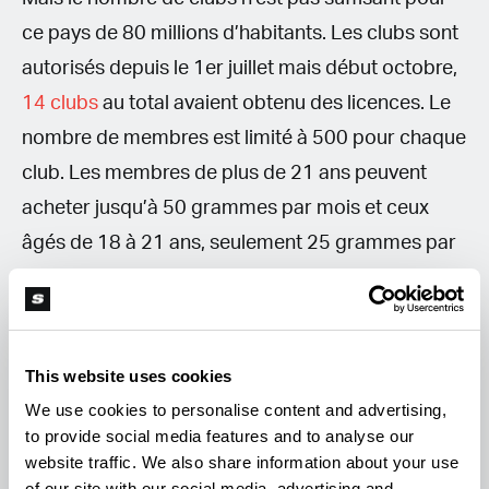
ce pays de 80 millions d’habitants. Les clubs sont
autorisés depuis le 1er juillet mais début octobre,
14 clubs
au total avaient obtenu des licences. Le
nombre de membres est limité à 500 pour chaque
club. Les membres de plus de 21 ans peuvent
acheter jusqu’à 50 grammes par mois et ceux
âgés de 18 à 21 ans, seulement 25 grammes par
mois. Chaque land (Etat) a ses propres règles et
certains comme la
Bavière
, sont assez réticents.
Les cannabis clubs ont notamment des difficultés
This website uses cookies
pour trouver des locaux.
We use cookies to personalise content and advertising,
to provide social media features and to analyse our
« Le marché allemand du cannabis se trouve
website traffic. We also share information about your use
actuellement à un tournant. La loi CanG a
of our site with our social media, advertising and