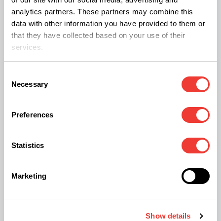
analytics partners. These partners may combine this
déclenché une série de transformations, créant à
data with other information you have provided to them or
la fois des opportunités et des défis pour les
that they have collected based on your use of their
entreprises et les consommateurs. Le succès de
services.
ces réformes dépendra d'une adaptation continue
Consent
et d'un engagement à trouver un équilibre entre
Necessary
Selection
santé publique, responsabilité sociale et
croissance économique »
a déclaré Alex
Preferences
Khourdaji, analyste senior chez Prohibition
Partners et co-auteur du rapport.
Statistics
Olivier F
Marketing
Show details