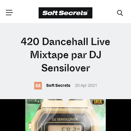
CHOISISSEZ VOTRE
420 Dancehall Live
EMPLACEMENT
Mixtape par DJ
Sensilover
Dutch
M
Soft Secrets
20 Apr 2021
English (United Kingdom)
English (United States)
Spanish (Spain)