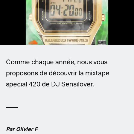
Spanish (Latin America)
German
French
Italian
Comme chaque année, nous vous
Czech
proposons de découvrir la mixtape
Polish
special 420 de DJ Sensilover.
Par Olivier F