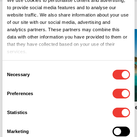
We use cookies to personalise content and advertising,
to provide social media features and to analyse our
website traffic. We also share information about your use
Mode de vie
of our site with our social media, advertising and
analytics partners. These partners may combine this
data with other information you have provided to them or
that they have collected based on your use of their
services.
Consent
Necessary
Selection
M
Preferences
M
Soft Secrets Selection
Juillet 2026
Philippines : Fumer d
Statistics
l'herbe sur une île
paradisiaque
Marketing