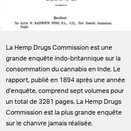
Spanish (Latin America)
German
French
La Hemp Drugs Commission est une
Italian
grande enquête indo-britannique sur la
Czech
consommation du cannabis en Inde. Le
Polish
rapport, publié en 1894 après une année
d’enquête, comprend sept volumes pour
un total de 3281 pages. La Hemp Drugs
Commission est la plus grande enquête
sur le chanvre jamais réalisée.