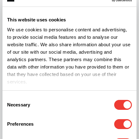
fois le 3 août 1893 à Calcutta.1193 personnes
ont été auditionnées au cours de 86 réunions
This website uses cookies
entre le 3 août 1893 et le août 1894. La
We use cookies to personalise content and advertising,
commission s’est déplacé dans 30 villes, réparties
to provide social media features and to analyse our
sur 8 provinces indiennes, ainsi qu’en Birmanie. La
website traffic. We also share information about your use
visite des asiles partout en Inde a contribué à
of our site with our social media, advertising and
analytics partners. These partners may combine this
démontrer que le cannabis ne provoquait pas la
data with other information you have provided to them or
folie. Il s’agit de la plus grande enquête sur le
that they have collected based on your use of their
chanvre jamais réalisée. Des personnes très
services.
diverses ont été auditionnés : médecins, officiers,
Consent
représentants d’associations, yogis, fakirs,
Necessary
Selection
contrebandiers, marchands de chanvre...
Preferences
Le but de la commission était de répondre à de