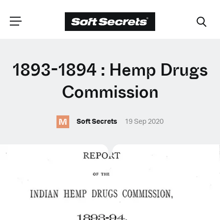
CHOISISSEZ VOTRE
1893-1894 : Hemp Drugs
EMPLACEMENT
Commission
M
Dutch
Soft Secrets
19 Sep 2020
English (United Kingdom)
English (United States)
Spanish (Spain)