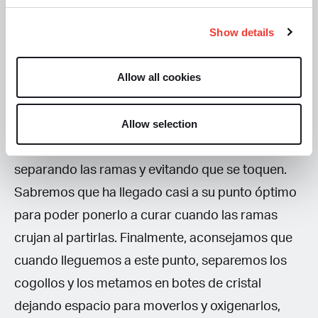
e ir renovando de vez en cuando aire nuevo para
Show details
que las plantas se sequen de manera perfecta y
uniforme’’ (Semilla Dorada Grow Shop). Para los
Allow all cookies
que no disponemos de este material, existen
alternativas, como ‘’colgarla en una habitación a
Allow selection
oscuras, ya que la luz oxida los tricomas y pierden
calidad. Ésta tiene que estar bien ventilada
separando las ramas y evitando que se toquen.
Sabremos que ha llegado casi a su punto óptimo
para poder ponerlo a curar cuando las ramas
crujan al partirlas. Finalmente, aconsejamos que
cuando lleguemos a este punto, separemos los
cogollos y los metamos en botes de cristal
dejando espacio para moverlos y oxigenarlos,