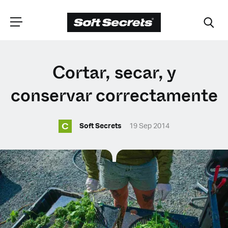
ELIGE TU
Cortar, secar, y
UBICACIÓN
conservar correctamente
C
Dutch
Soft Secrets
19 Sep 2014
English (United Kingdom)
English (United States)
Spanish (Spain)