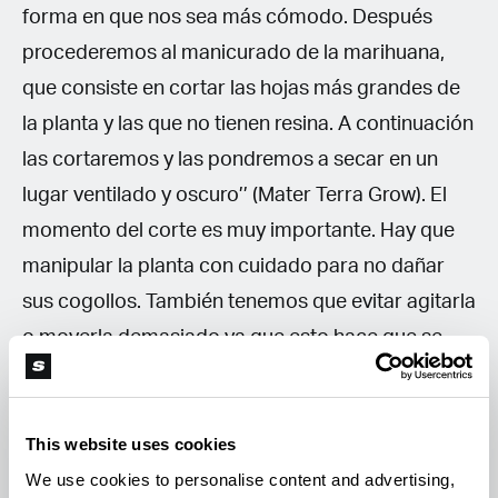
forma en que nos sea más cómodo. Después
procederemos al manicurado de la marihuana,
que consiste en cortar las hojas más grandes de
la planta y las que no tienen resina. A continuación
las cortaremos y las pondremos a secar en un
lugar ventilado y oscuro’’ (Mater Terra Grow). El
momento del corte es muy importante. Hay que
manipular la planta con cuidado para no dañar
sus cogollos. También tenemos que evitar agitarla
o moverla demasiado ya que esto hace que se
suelten los tricomas y pierda potencia. Tampoco
hay que agarrarla con las manos, si tienes que
aguantar alguna parte, que sea con la mayor
This website uses cookies
We use cookies to personalise content and advertising,
delicadeza posible, nunca debemos aplastar los