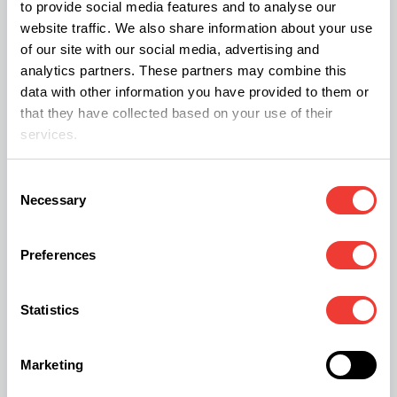
to provide social media features and to analyse our
cogollos.
website traffic. We also share information about your use
of our site with our social media, advertising and
analytics partners. These partners may combine this
A la hora de secar las plantas, todos los grows
data with other information you have provided to them or
coinciden en que debemos de posicionarlas en un
that they have collected based on your use of their
lugar oscuro, que no esté expuesto a la luz y
services.
sobretodo que no sea húmedo, ya que este último
Consent
factor va a ser decisivo en el secado de los
Necessary
Selection
cogollos. ‘’Una de las formas que nosotros
aconsejamos a nuestros clientes es secarla
Preferences
mediante un armario de cultivo oscuro y con un
extractor conectado para ir sacando humedad de
Statistics
dentro del cultivo. (Para no tener problemas de
putrefacción de cogollos o problemas similares
Marketing
que aparecen con porcentajes altos de humedad)