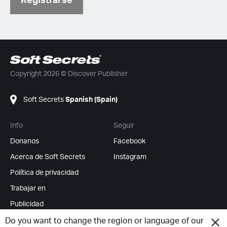
Registrarse
Copyright 2026 © Discover Publisher
Soft Secrets
Spanish (Spain)
Info
Seguir
Donanos
Facebook
Acerca de Soft Secrets
Instagram
Política de privacidad
Trabajar en
Publicidad
Feed RSS
Do you want to change the region or language of our