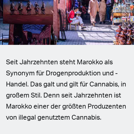
Spanish (Latin America)
German
French
Italian
Seit Jahrzehnten steht Marokko als
Czech
Synonym für Drogenproduktion und -
Polish
Handel. Das galt und gilt für Cannabis, in
großem Stil. Denn seit Jahrzehnten ist
Marokko einer der größten Produzenten
von illegal genutztem Cannabis.