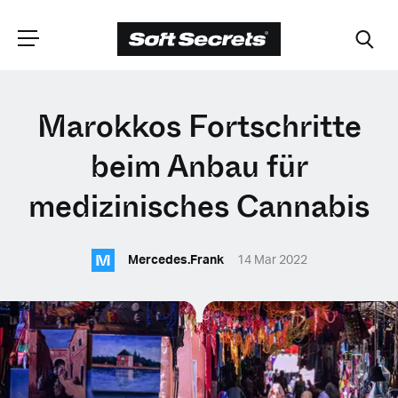
WÄHLEN SIE
Marokkos Fortschritte
IHRE POSITION
beim Anbau für
medizinisches Cannabis
Dutch
M
Mercedes.Frank
14 Mar 2022
English (United Kingdom)
English (United States)
Spanish (Spain)