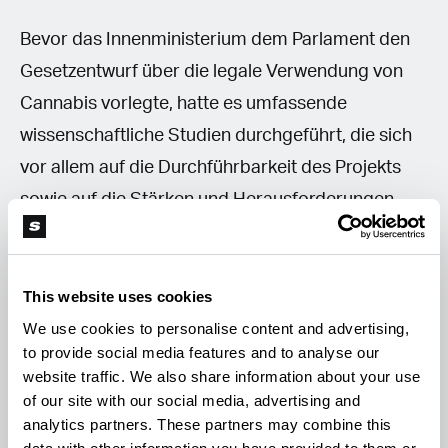
Bevor das Innenministerium dem Parlament den
Gesetzentwurf über die legale Verwendung von
Cannabis vorlegte, hatte es umfassende
wissenschaftliche Studien durchgeführt, die sich
vor allem auf die Durchführbarkeit des Projekts
sowie auf die Stärken und Herausforderungen
konzentrierten, die Marokko bewältigen muss, um
bei diesem Projekt erfolgreich zu sein.
This website uses cookies
Laut dem Cannabis-Legalisierungsgesetz ist das
We use cookies to personalise content and advertising,
to provide social media features and to analyse our
Ziel, "den illegalen Anbau, der die Umwelt zerstört,
website traffic. We also share information about your use
in nachhaltige, legale Aktivitäten umzuwandeln,
of our site with our social media, advertising and
die Werte, Geld und Arbeitsplätze schaffen".
analytics partners. These partners may combine this