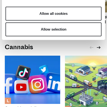
Z
Z
Unterschied zwischen
Allow all cookies
normalem Cannabis-
Wie man das Growzel
Anbau und Hydrokultur
bei großer Hitze kühl
halten kann
Allow selection
Cannabis
L