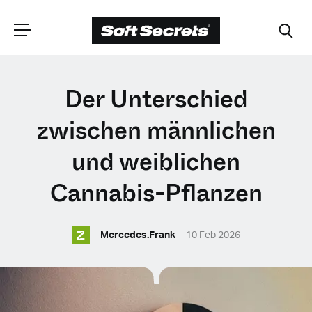
WÄHLEN SIE
Der Unterschied
IHRE POSITION
zwischen männlichen
und weiblichen
Dutch
Cannabis-Pflanzen
English (United Kingdom)
Z
Mercedes.Frank
10 Feb 2026
English (United States)
Spanish (Spain)