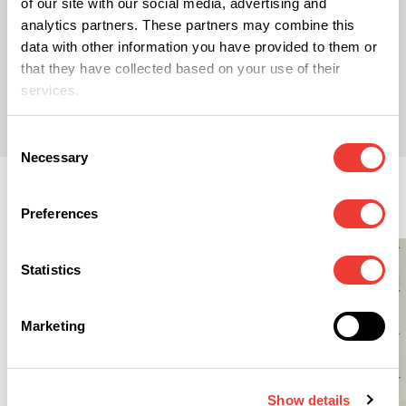
of our site with our social media, advertising and
analytics partners. These partners may combine this
data with other information you have provided to them or
that they have collected based on your use of their
M
Mercedes.Frank
services.
Consent
Necessary
Selection
Züchten
Preferences
Statistics
Marketing
Show details