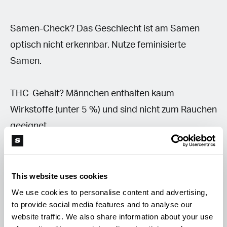
Samen-Check? Das Geschlecht ist am Samen
optisch nicht erkennbar. Nutze feminisierte
Samen.
THC-Gehalt? Männchen enthalten kaum
Wirkstoffe (unter 5 %) und sind nicht zum Rauchen
geeignet.
Samen in der Blüte? Dann war ein Männchen oder
ein Zwitter in der Nähe.
This website uses cookies
We use cookies to personalise content and advertising,
to provide social media features and to analyse our
Und nun viel Spaß beim Anbau. Und… Augen auf.
website traffic. We also share information about your use