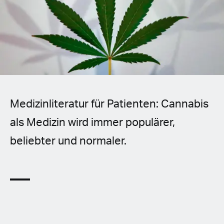
Spanish (Latin America)
German
French
Italian
Medizinliteratur für Patienten: Cannabis
Czech
als Medizin wird immer populärer,
Polish
beliebter und normaler.