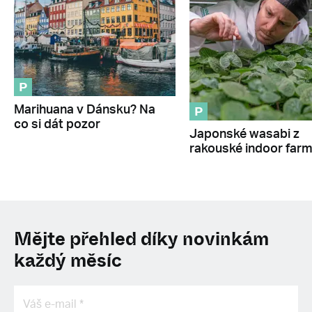
P
P
Marihuana v Dánsku? Na
co si dát pozor
Japonské wasabi z
rakouské indoor far
Mějte přehled díky novinkám
každý měsíc