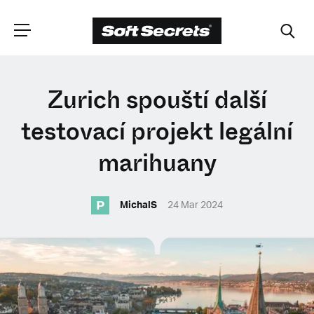
ZVOLTE SVOU
Zurich spouští další
POZICI
testovací projekt legální
marihuany
Dutch
P
MichalS
24 Mar 2024
English (United Kingdom)
English (United States)
Spanish (Spain)