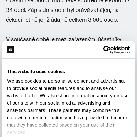
Účastnit se budou moci také spotřebitelé konopí z
34 obcí. Zápis do studie byl právě zahájen, na
čekací listině je již údajně celkem 3 000 osob.
V současné době je mezi zařazenými účastníky
nové studie výrazně více mužů než žen, jejich
průměrný věk je 35 let, přičemž nejvíce jsou
zastoupeni účastníci ve věku 28 až 32 let. Šetření
This website uses cookies
se zaměří na sociální a ekonomické důsledky
We use cookies to personalise content and advertising,
to provide social media features and to analyse our
užívání konopí ve studii, kterou vede KOF Swiss
website traffic. We also share information about your use
Economic Institute při ETH Zürich a The University
of our site with our social media, advertising and
of Zürich.
analytics partners. These partners may combine this
data with other information you have provided to them or
that they have collected based on your use of their
Jaká jsou první zjištění z pilotního
services.