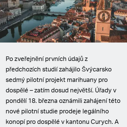
Spanish (Latin America)
German
French
Italian
Po zveřejnění prvních údajů z
Czech
předchozích studií zahájilo Švýcarsko
Polish
sedmý pilotní projekt marihuany pro
dospělé – zatím dosud největší. Úřady v
pondělí 18. března oznámili zahájení této
nové pilotní studie prodeje legálního
konopí pro dospělé v kantonu Curych. A