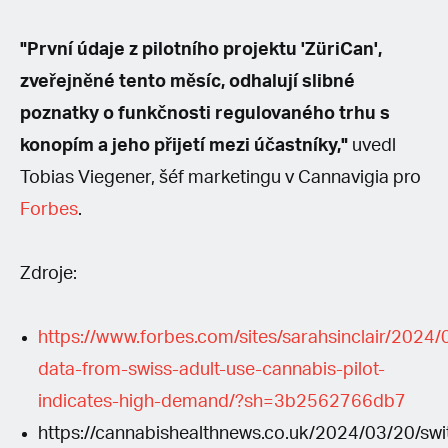
"První údaje z pilotního projektu 'ZüriCan',
zveřejněné tento měsíc, odhalují slibné
poznatky o funkčnosti regulovaného trhu s
konopím a jeho přijetí mezi účastníky,"
uvedl
Tobias Viegener, šéf marketingu v Cannavigia pro
Forbes
.
Zdroje:
https://www.forbes.com/sites/sarahsinclair/2024/0
data-from-swiss-adult-use-cannabis-pilot-
indicates-high-demand/?sh=3b2562766db7
https://cannabishealthnews.co.uk/2024/03/20/swi