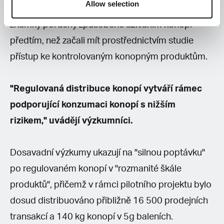
Allow selection
čtyřikrát týdně a přibližně 25 % z nich vykazovalo
známky poruchy způsobené užíváním konopí
předtím, než začali mít prostřednictvím studie
přístup ke kontrolovaným konopným produktům.
"Regulovaná distribuce konopí vytváří rámec
podporující konzumaci konopí s nižším
rizikem," uvádějí výzkumníci.
Dosavadní výzkumy ukazují na "silnou poptávku"
po regulovaném konopí v "rozmanité škále
produktů", přičemž v rámci pilotního projektu bylo
dosud distribuováno přibližně 16 500 prodejních
transakcí a 140 kg konopí v 5g baleních.