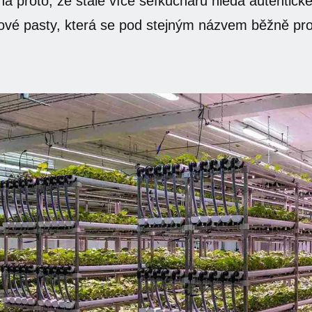
na proto, že stále více šéfkuchařů hledá autentic
ové pasty, která se pod stejným názvem běžně pr