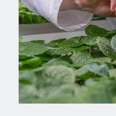
Spanish (Latin America)
German
French
Italian
Czech
Polish