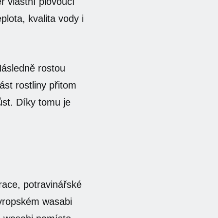
r vlastní plovoucí
lota, kvalita vody i
 Následně rostou
st rostliny přitom
st. Díky tomu je
race, potravinářské
 evropském wasabi