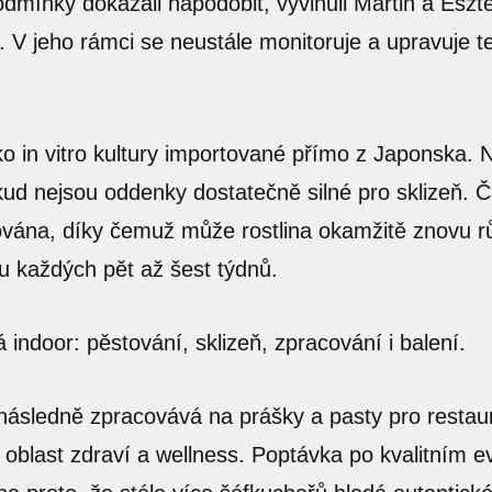
odmínky dokázali napodobit, vyvinuli Martin a Eszte
. V jeho rámci se neustále monitoruje a upravuje tep
ako in vitro kultury importované přímo z Japonska.
ud nejsou oddenky dostatečně silné pro sklizeň. Čá
vána, díky čemuž může rostlina okamžitě znovu rů
u každých pět až šest týdnů.
 indoor: pěstování, sklizeň, zpracování i balení.
následně zpracovává na prášky a pasty pro restau
o oblast zdraví a wellness. Poptávka po kvalitním