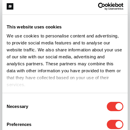
Spanish (Latin America)
Všechny kategorie
German
This website uses cookies
Feed kategorií:
French
We use cookies to personalise content and advertising,
to provide social media features and to analyse our
Italian
Pěstování
website traffic. We also share information about your use
of our site with our social media, advertising and
Životní styl
Czech
analytics partners. These partners may combine this
Léčivé
data with other information you have provided to them or
Pro volný čas
Polish
that they have collected based on your use of their
services.
Nařízení
Podnikání
Consent
Necessary
Selection
Preferences