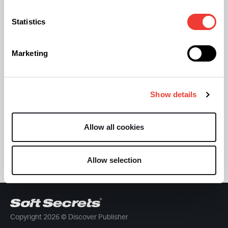
Statistics
Mějte přehled díky novinkám
každý měsíc
Marketing
Show details
Allow all cookies
Přihlásit
Allow selection
Copyright 2026 © Discover Publisher