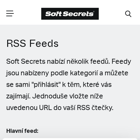
RSS Feeds
ZVOLTE SVOU
POZICI
Soft Secrets nabízí několik feedů. Feedy
jsou nabízeny podle kategorií a můžete
Dutch
se sami "přihlásit" k těm, které vás
English (United Kingdom)
zajímají. Jednoduše vložte níže
uvedenou URL do vaší RSS čtečky.
English (United States)
Spanish (Spain)
Hlavní feed: