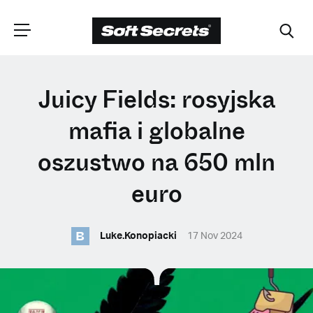
WYBIERZ
Juicy Fields: rosyjska
LOKALIZACJĘ
mafia i globalne
oszustwo na 650 mln
Dutch
euro
English (United Kingdom)
B
Luke.Konopiacki
17 Nov 2024
English (United States)
Spanish (Spain)