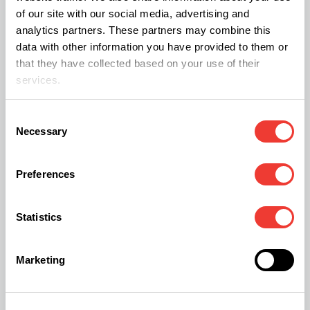
of our site with our social media, advertising and
doszli do wniosku, że zaangażowanie rosyjskiego
analytics partners. These partners may combine this
wywiadu w oszustwo Juicy Fields jest bardzo
data with other information you have provided to them or
that they have collected based on your use of their
prawdopodobne. –
Widzimy liczne czerwone flagi
services.
wskazujące na współpracę z rosyjskimi służbami
–
stwierdził Shumanov. –
Możemy przypuszczać, że
Consent
Necessary
służby były częścią tego planu
– dodał Smeets.
Selection
Preferences
Przeczytaj na Soft Secrets także o:
Statistics
Certyfikacja Clear: kiedy przejrzystość jest
kluczem do sukcesu
Marketing
Czy włoski sektor konopny upadnie? Producenci i
stowarzyszenia walczą z nowymi regulacjami