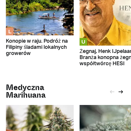
L
U
Konopie w raju. Podróż na
Filipiny śladami lokalnych
Żegnaj, Henk IJpelaar
growerów
Branża konopna żeg
współtwórcę HESI
Medyczna
Marihuana