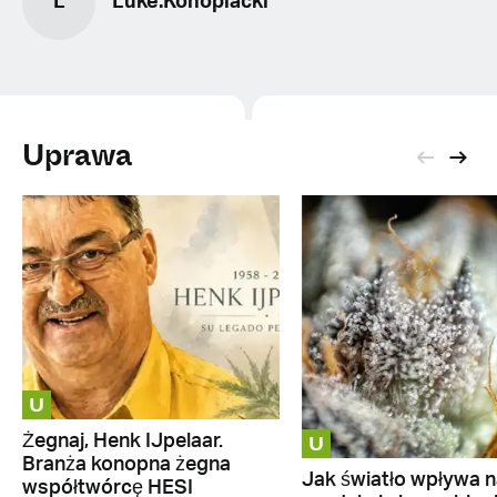
L
Luke.Konopiacki
Uprawa
U
U
Żegnaj, Henk IJpelaar.
Branża konopna żegna
Jak światło wpływa n
współtwórcę HESI