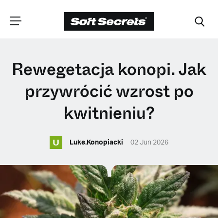
WYBIERZ
Rewegetacja konopi. Jak
LOKALIZACJĘ
przywrócić wzrost po
kwitnieniu?
Dutch
U
Luke.Konopiacki
02 Jun 2026
English (United Kingdom)
English (United States)
Spanish (Spain)