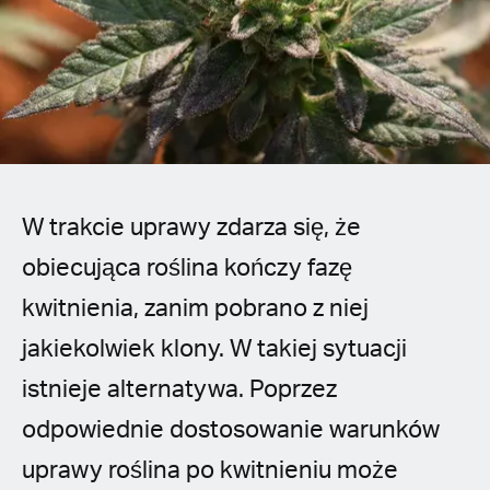
Spanish (Latin America)
German
French
Italian
W trakcie uprawy zdarza się, że
Czech
obiecująca roślina kończy fazę
Polish
kwitnienia, zanim pobrano z niej
jakiekolwiek klony. W takiej sytuacji
istnieje alternatywa. Poprzez
odpowiednie dostosowanie warunków
uprawy roślina po kwitnieniu może