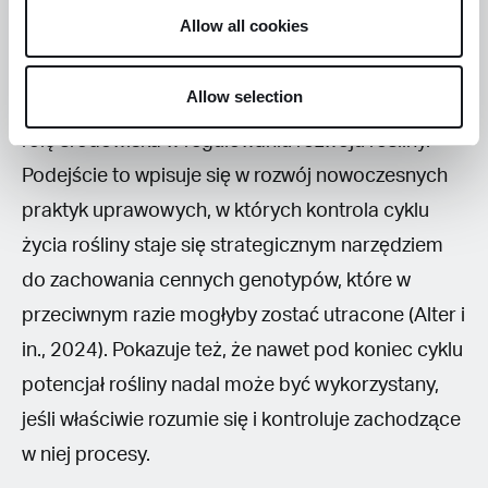
możliwość dalszego rozmnażania
Allow all cookies
wegetatywnego. Pokazuje to zdolność konopi do
adaptacji (plastyczność fenotypową) w zależności
Allow selection
od warunków uprawy oraz podkreśla kluczową
rolę środowiska w regulowaniu rozwoju rośliny.
Podejście to wpisuje się w rozwój nowoczesnych
praktyk uprawowych, w których kontrola cyklu
życia rośliny staje się strategicznym narzędziem
do zachowania cennych genotypów, które w
przeciwnym razie mogłyby zostać utracone (Alter i
in., 2024). Pokazuje też, że nawet pod koniec cyklu
potencjał rośliny nadal może być wykorzystany,
jeśli właściwie rozumie się i kontroluje zachodzące
w niej procesy.