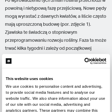
Po wprowadzeniu tych zmian roślina przechodzi w
powolną i nietypową fazę przejściową. Nowe pędy
mogą wyrastać z dawnych kwiatów, a liście często
mają uproszczoną budowę (por. zdjęcie 1).
Zjawiska te świadczą o stopniowym
przeprogramowaniu rozwoju rośliny. Faza ta może
trwać kilka tygodni i zależy od początkowej
kondycji rośliny (Tabatabaei i in., 2024).
W tym czasie najlepiej ograniczyć ingerencję do
This website uses cookies
minimum. Przycinanie, przesadzanie czy nagłe
We use cookies to personalise content and advertising,
zmiany warunków mogą zakłócić proces
to provide social media features and to analyse our
regeneracji. Gdy roślina wróci do aktywnego
website traffic. We also share information about your use
wzrostu, zacznie wytwarzać pędy odpowiednie do
of our site with our social media, advertising and
analytics partners. These partners may combine this