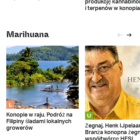
produkcję kannabino
i terpenów w konopi
Marihuana
L
U
Konopie w raju. Podróż na
Filipiny śladami lokalnych
Żegnaj, Henk IJpelaar
growerów
Branża konopna żeg
współtwórcę HESI