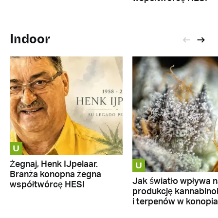
Indoor
U
U
Żegnaj, Henk IJpelaar.
Branża konopna żegna
Jak światło wpływa n
współtwórcę HESI
produkcję kannabino
i terpenów w konopi