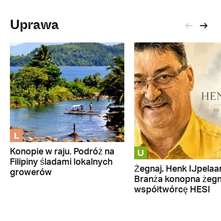
Uprawa
L
U
Konopie w raju. Podróż na
Filipiny śladami lokalnych
Żegnaj, Henk IJpelaar
growerów
Branża konopna żeg
współtwórcę HESI