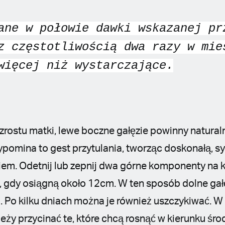
ane w połowie dawki wskazanej pr
z częstotliwością dwa razy w mie
więcej niż wystarczające.
rostu matki, lewe boczne gałęzie powinny natura
zypomina to gest przytulania, tworząc doskonałą, s
m. Odetnij lub zepnij dwa górne komponenty na k
, gdy osiągną około 12cm. W ten sposób dolne gał
i. Po kilku dniach można je również uszczykiwać. W
eży przycinać te, które chcą rosnąć w kierunku śr