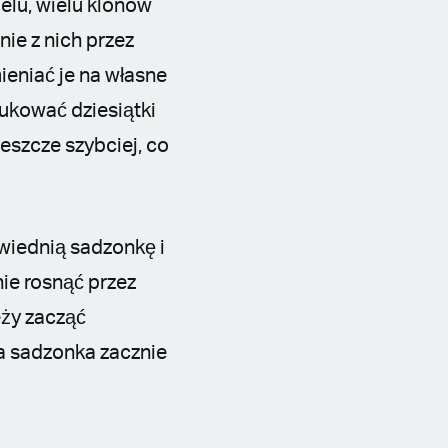
elu, wielu klonów
ie z nich przez
ieniać je na własne
dukować dziesiątki
eszcze szybciej, co
wiednią sadzonkę i
ie rosnąć przez
eży zacząć
ja sadzonka zacznie