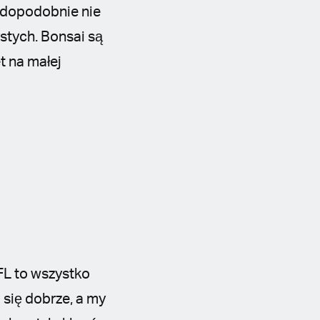
awdopodobnie nie
ystych. Bonsai są
t na małej
FL to wszystko
się dobrze, a my