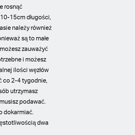
że rosnąć
y 10-15cm długości,
asie należy również
onieważ są to małe
e, możesz zauważyć
otrzebne i możesz
lnej ilości węzłów
 co 2-4 tygodnie,
osób utrzymasz
e musisz podawać.
to dokarmiać.
ęstotliwością dwa