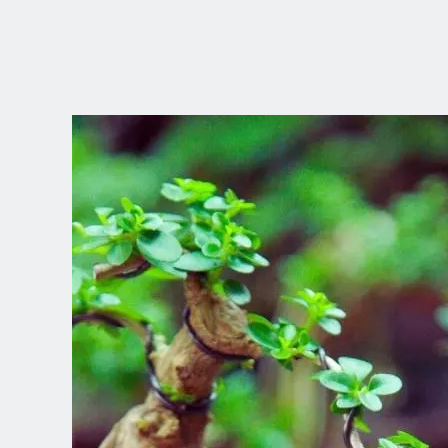
WYBIERZ
LOKALIZACJĘ
Dutch
English (United Kingdom)
English (United States)
Spanish (Spain)