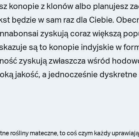
sz konopie z klonów albo planujesz za
kst będzie w sam raz dla Ciebie. Obec
nabonsai zyskują coraz większą pop
kazuje są to konopie indyjskie w form
rność zyskują zwłaszcza wśród hodo
ką jakość, a jednocześnie dyskretne 
etne rośliny mateczne, to coś czym każdy uprawiają