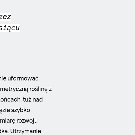
zez
siącu
lnie uformować
ymetryczną roślinę z
ońcach, tuż nad
ęzie szybko
 miarę rozwoju
odka. Utrzymanie