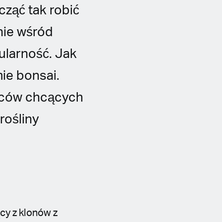
cząć tak robić
nie wśród
ularność. Jak
ie bonsai.
wców chcących
rośliny
cy z klonów z