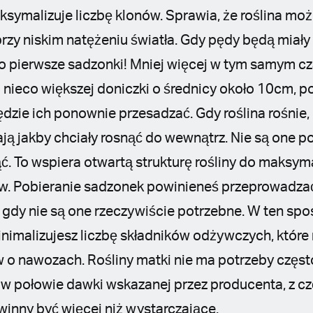
ksymalizuje liczbę klonów. Sprawia, że roślina mo
rzy niskim natężeniu światła. Gdy pędy będą miał
ko pierwsze sadzonki! Mniej więcej w tym samym cz
 nieco większej doniczki o średnicy około 10cm, p
będzie ich ponownie przesadzać. Gdy roślina rośni
ają jakby chciały rosnąć do wewnątrz. Nie są one p
ć. To wspiera otwartą strukturę rośliny do maksyma
w. Pobieranie sadzonek powinieneś przeprowadzać
gdy nie są one rzeczywiście potrzebne. W ten sp
minimalizujesz liczbę składników odżywczych, któr
ów o nawozach. Rośliny matki nie ma potrzeby częs
 połowie dawki wskazanej przez producenta, z cz
winny być więcej niż wystarczające.