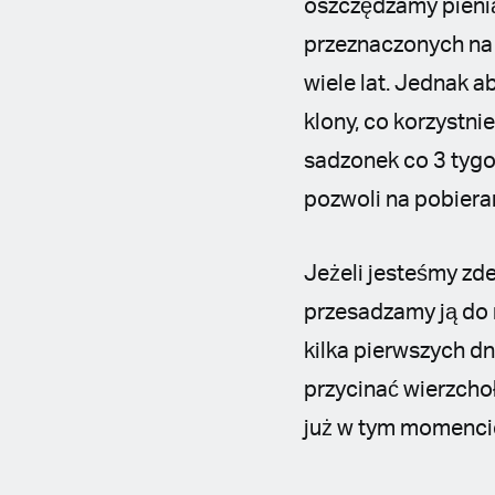
oszczędzamy pienią
przeznaczonych na 
wiele lat. Jednak a
klony, co korzystni
sadzonek co 3 tygo
pozwoli na pobiera
Jeżeli jesteśmy zd
przesadzamy ją do 
kilka pierwszych d
przycinać wierzcho
już w tym momencie