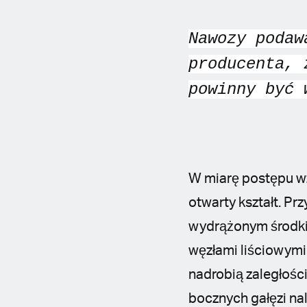
Nawozy podaw
producenta, 
powinny być 
W miarę postępu wz
otwarty kształt. Pr
wydrążonym środkie
węzłami liściowymi
nadrobią zaległośc
bocznych gałęzi nal