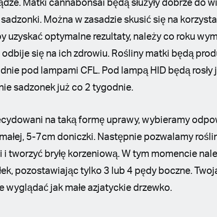
dze. Matki cannabonsai będą służyły dobrze do wi
sadzonki. Można w zasadzie skusić się na korzystan
by uzyskać optymalne rezultaty, należy co roku wym
e odbije się na ich zdrowiu. Rośliny matki będą pro
dnie pod lampami CFL. Pod lampą HID będą rosły j
nie sadzonek już co 2 tygodnie.
ecydowani na taką formę uprawy, wybieramy odpo
małej, 5-7cm doniczki. Następnie pozwalamy roślin
ni i tworzyć bryłę korzeniową. W tym momencie nal
łek, pozostawiając tylko 3 lub 4 pędy boczne. Two
 wyglądać jak małe azjatyckie drzewko.