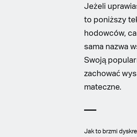
Jeżeli uprawia
to poniższy te
hodowców, can
sama nazwa ws
Swoją popula
zachować wyso
mateczne.
Jak to brzmi dyskr