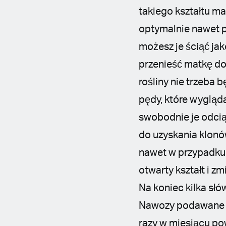
takiego kształtu ma
optymalnie nawet p
możesz je ściąć ja
przenieść matkę do
rośliny nie trzeba 
pędy, które wygląd
swobodnie je odcią
do uzyskania klonó
nawet w przypadku 
otwarty kształt i z
Na koniec kilka sł
Nawozy podawane w
razy w miesiącu po