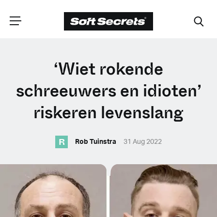
CHOOSE YOUR
‘Wiet rokende
LANGUAGE
schreeuwers en idioten’
riskeren levenslang
Dutch
R
Rob Tuinstra
31 Aug 2022
English (United Kingdom)
English (United States)
Spanish (Spain)