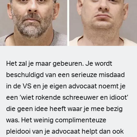
Spanish (Latin America)
German
French
Italian
Het zal je maar gebeuren. Je wordt
Czech
beschuldigd van een serieuze misdaad
Polish
in de VS en je eigen advocaat noemt je
een ‘wiet rokende schreeuwer en idioot’
die geen idee heeft waar je mee bezig
was. Het weinig complimenteuze
pleidooi van je advocaat helpt dan ook