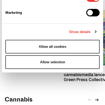
Recreatief
Marketing
Show details
Allow all cookies
R
R
Rinus Beintema maakt
Allow selection
hasj voor Legacy Brands
Amerikaanse
cannabismedia lance
Green Press Collecti
Cannabis