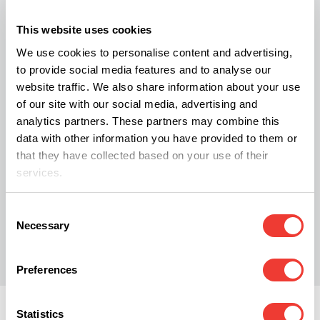
vakantiehuis voortdurend geblowd hebben, gaf
This website uses cookies
ook de FBI-infiltrant toe. Het weerhield de jury niet
We use cookies to personalise content and advertising,
om het duo schuldig te vinden. In december wordt
to provide social media features and to analyse our
website traffic. We also share information about your use
het proces voortgezet.
of our site with our social media, advertising and
analytics partners. These partners may combine this
data with other information you have provided to them or
that they have collected based on your use of their
services.
Consent
Necessary
R
Rob Tuinstra
Selection
Preferences
Statistics