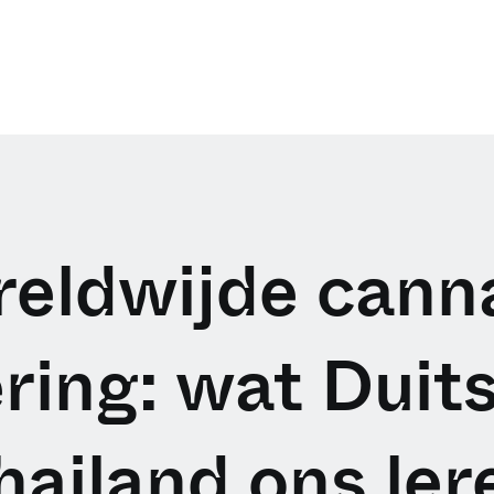
eldwijde cann
ering: wat Duit
hailand ons ler