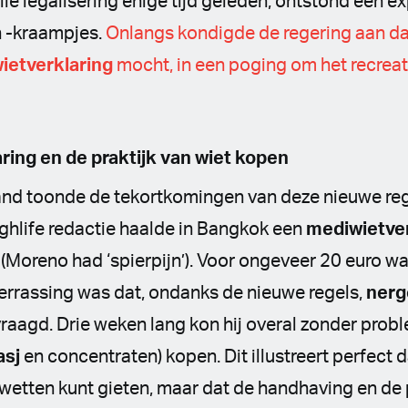
le legalisering enige tijd geleden, ontstond een e
n -kraampjes.
Onlangs kondigde de regering aan da
ietverklaring
mocht, in een poging om het recreati
ring en de praktijk van wiet kopen
iland toonde de tekortkomingen van deze nieuwe re
ghlife redactie haalde in Bangkok een
mediwietver
(Moreno had ‘spierpijn’). Voor ongeveer 20 euro wa
errassing was dat, ondanks de nieuwe regels,
nerg
vraagd. Drie weken lang kon hij overal zonder pro
asj
en concentraten) kopen. Dit illustreert perfect d
wetten kunt gieten, maar dat de handhaving en de p