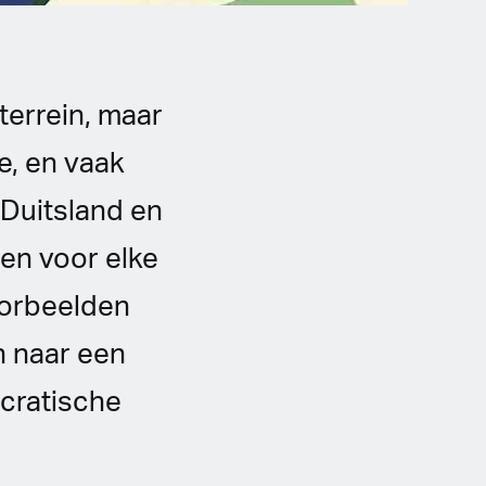
terrein, maar
e, en vaak
 Duitsland en
sen voor elke
oorbeelden
n naar een
ucratische