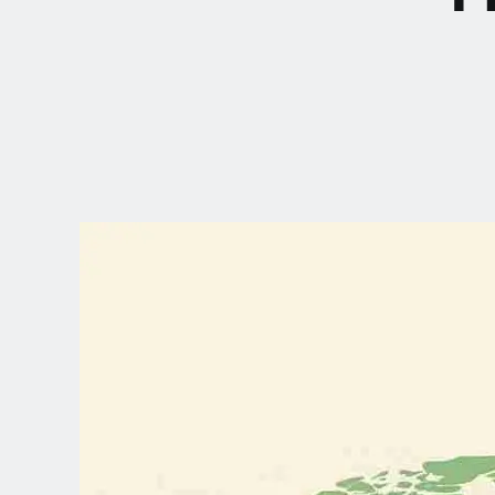
CHOOSE YOUR
LANGUAGE
Dutch
English (United Kingdom)
English (United States)
Spanish (Spain)