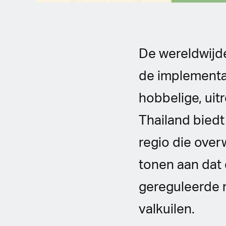
De wereldwijde
de implementat
hobbelige, uit
Thailand biedt 
regio die ove
tonen aan dat 
gereguleerde m
valkuilen.