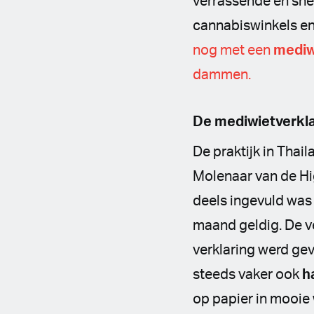
verrassende en snel
cannabiswinkels e
nog met een
mediw
dammen.
De mediwietverkla
De praktijk in Tha
Molenaar van de Hi
deels ingevuld was 
maand geldig. De v
verklaring werd ge
steeds vaker ook
h
op papier in mooie 