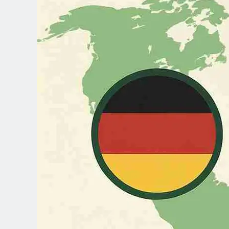
Spanish (Latin America)
German
French
Italian
Czech
Polish