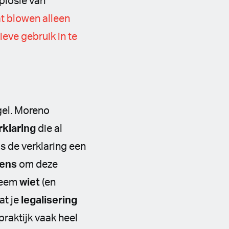
xplosie van
t blowen alleen
eve gebruik in te
gel. Moreno
klaring
die al
s de verklaring een
ens
om deze
bleem
wiet
(en
at je
legalisering
raktijk vaak heel