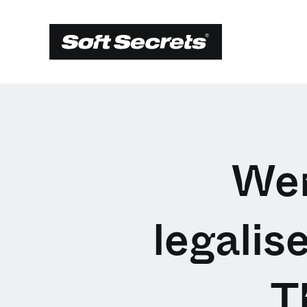
Wer
legalis
T