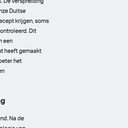
. De verspreiding
nze Duitse
ecept krijgen, soms
ntroleerd. Dit
n een
ut heeft gemaakt
beter het
en
ng
and. Na de