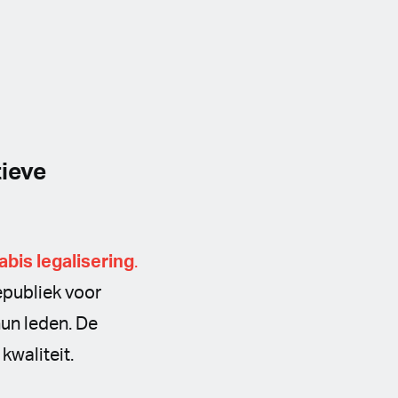
tieve
abis
legalisering
.
epubliek voor
un leden. De
kwaliteit.