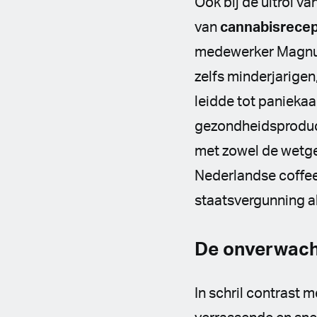
Ook bij de uitrol va
van
cannabisrece
medewerker Magnum,
zelfs minderjarigen
leidde tot panieka
gezondheidsproduct
met zowel de wetge
Nederlandse coffe
staatsvergunning al
De onverwacht
In schril contrast m