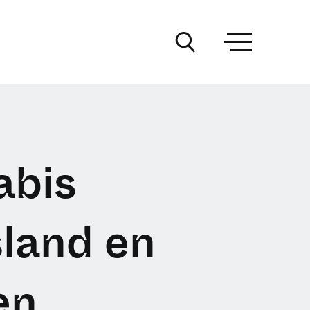
abis
sland en
en