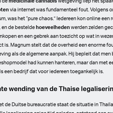
n de
medicinale cannabis
wetgeving liep het spaak
pten
via internet was fundamenteel fout. Volgens o
 was het “pure chaos.” Iedereen kon online een r
, en de bestelde
hoeveelheden
werden zelden geco
ankopen en een gebrek aan toezicht op wat in weze
 is. Magnum stelt dat de overheid een enorme fo
ving als de algemene aanpak. Hij bepleit dat men 
eshopmodel had kunnen hanteren, maar dan met e
s een bedrijf dat voor iedereen toegankelijk is.
e wending van de Thaise legaliseri
et de Duitse bureaucratie staat de situatie in Thail