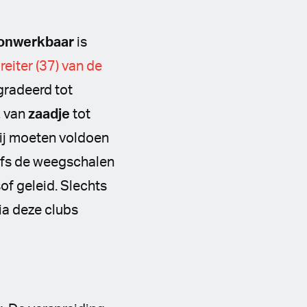
onwerkbaar
is
eiter (37) van de
gradeerd tot
, van
zaadje
tot
zij moeten voldoen
elfs de weegschalen
of geleid. Slechts
ia deze clubs