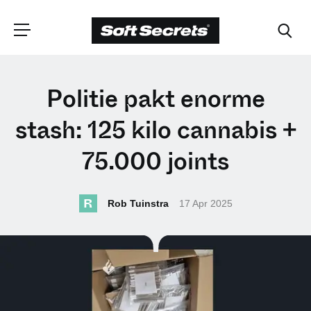
CHOOSE YOUR
Politie pakt enorme
LANGUAGE
stash: 125 kilo cannabis +
75.000 joints
Dutch
R
Rob Tuinstra
17 Apr 2025
English (United Kingdom)
English (United States)
Spanish (Spain)