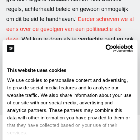
regels, achterhaald beleid en gewoon onmogelijk
om dit beleid te handhaven.’
Eerder schreven we al
eens over de gevolgen van een politieactie als
deze.
Wat kun je doen als je verdachte bent en ook
andere vragen komen aan de orde.
This website uses cookies
We use cookies to personalise content and advertising,
to provide social media features and to analyse our
R
Rob Tuinstra
website traffic. We also share information about your use
of our site with our social media, advertising and
analytics partners. These partners may combine this
data with other information you have provided to them or
that they have collected based on your use of their
Recreatief
services.