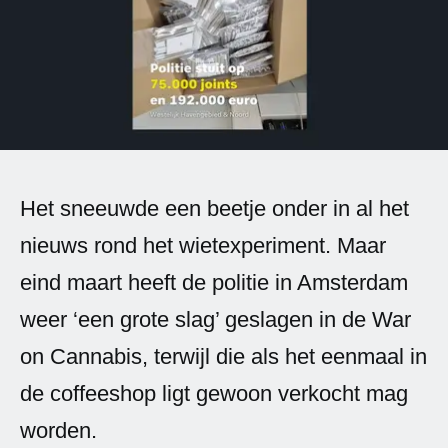
Spanish (Latin America)
German
French
Italian
Het sneeuwde een beetje onder in al het
Czech
nieuws rond het wietexperiment. Maar
Polish
eind maart heeft de politie in Amsterdam
weer ‘een grote slag’ geslagen in de War
on Cannabis, terwijl die als het eenmaal in
de coffeeshop ligt gewoon verkocht mag
worden.