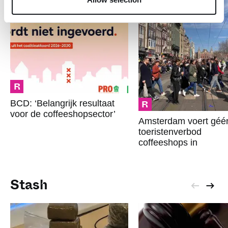
R
R
BCD: ‘Belangrijk resultaat
voor de coffeeshopsector’
Amsterdam voert géé
toeristenverbod
coffeeshops in
Stash