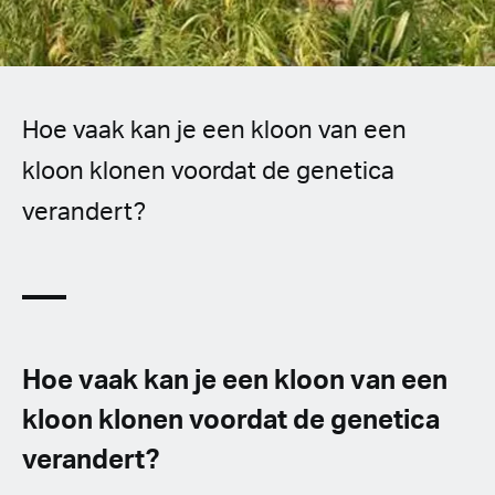
Spanish (Latin America)
German
French
Hoe vaak kan je een kloon van een
kloon klonen voordat de genetica
Italian
verandert?
Czech
Polish
Hoe vaak kan je een kloon van een
kloon klonen voordat de genetica
verandert?