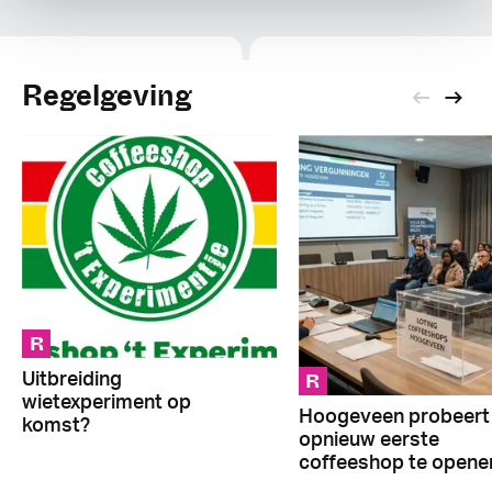
Regelgeving
R
R
Uitbreiding
wietexperiment op
Hoogeveen probeert
komst?
opnieuw eerste
coffeeshop te opene