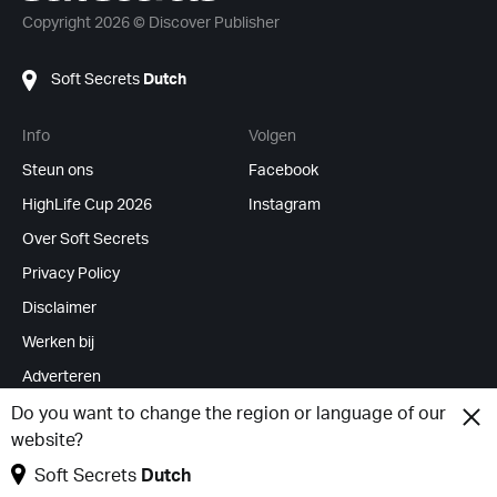
Copyright 2026 © Discover Publisher
Soft Secrets
Dutch
Info
Volgen
Steun ons
Facebook
HighLife Cup 2026
Instagram
Over Soft Secrets
Privacy Policy
Disclaimer
Werken bij
Adverteren
RSS Feeds
Do you want to change the region or language of our
website?
Cookies wijzigen
Soft Secrets
Dutch