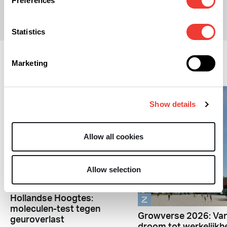
Preferences
Statistics
Marketing
Zakelijk
Show details
Allow all cookies
Allow selection
Z
Z
Hollandse Hoogtes:
moleculen-test tegen
Growverse 2026: Va
geuroverlast
droom tot werkelijkh