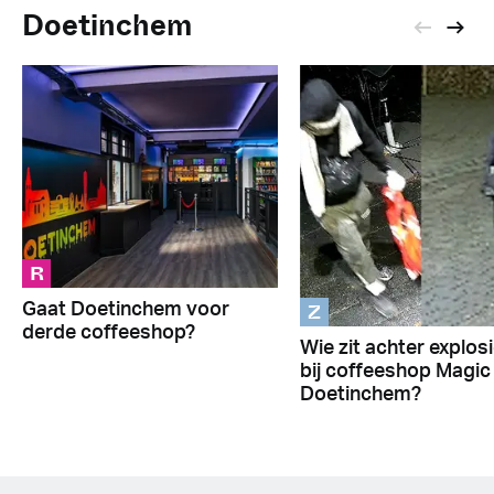
Doetinchem
R
Z
Gaat Doetinchem voor
derde coffeeshop?
Wie zit achter explos
bij coffeeshop Magic 
Doetinchem?