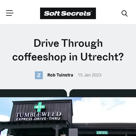
CHOOSE YOUR
Drive Through
LANGUAGE
coffeeshop in Utrecht?
Z
Dutch
Rob Tuinstra
15 Jan 2023
English (United Kingdom)
English (United States)
Spanish (Spain)