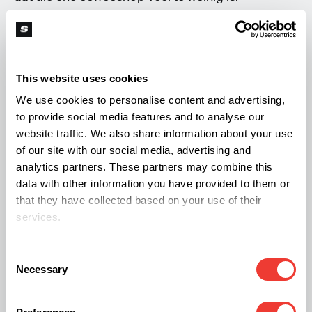
Burgemeester Mark Boumans: ‘De straathandel
neemt toe.’ Ook vindt hij het ‘niet ideaal’ dat de
This website uses cookies
huidige coffeeshop een monopolypositie heeft. In
We use cookies to personalise content and advertising,
november vorig jaar deed de lokale PvdA-fractie
to provide social media features and to analyse our
in de gemeenteraad nog een poging om zelfs een
website traffic. We also share information about your use
of our site with our social media, advertising and
derde coffeeshop weer toe te laten, maar dat
analytics partners. These partners may combine this
bleek een brug te ver. Anyway, we juichen de
data with other information you have provided to them or
komst van elke nieuwe coffeeshop toe, dus goed
that they have collected based on your use of their
services.
nieuws.
Consent
Necessary
Selection
R
Rob Tuinstra