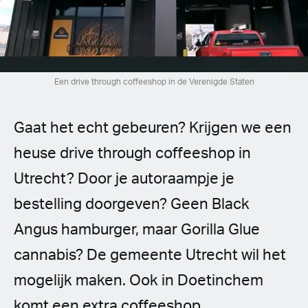
Spanish (Latin America)
German
French
Een drive through coffeeshop in de Verenigde Staten
Italian
Gaat het echt gebeuren? Krijgen we een
Czech
heuse drive through coffeeshop in
Utrecht? Door je autoraampje je
Polish
bestelling doorgeven? Geen Black
Angus hamburger, maar Gorilla Glue
cannabis? De gemeente Utrecht wil het
mogelijk maken. Ook in Doetinchem
komt een extra coffeeshop.