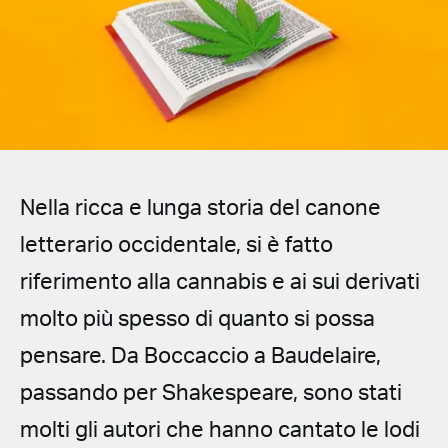
Spanish (Latin America)
German
French
Italian
Nella ricca e lunga storia del canone
Czech
letterario occidentale, si è fatto
Polish
riferimento alla cannabis e ai sui derivati
molto più spesso di quanto si possa
pensare. Da Boccaccio a Baudelaire,
passando per Shakespeare, sono stati
molti gli autori che hanno cantato le lodi