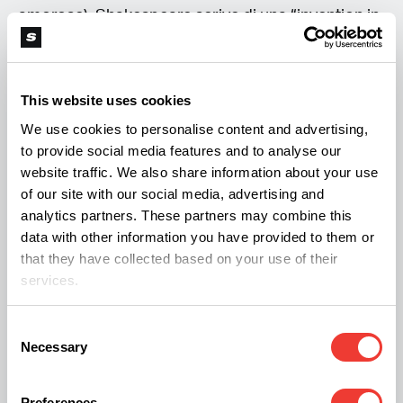
amorose), Shakespeare scrive di una “invention in
a noted weed” che molto rudemente potrebbe
essere tradotto e interpretato come un verso in
This website uses cookies
cui si magnificano le proprietà di stimolazione
We use cookies to personalise content and advertising,
artistica e creativa della marijuana. Poco prima,
to provide social media features and to analyse our
nello stesso componimento, il poeta fa infatti
website traffic. We also share information about your use
riferimento ad un'altra “compound strange” cui
of our site with our social media, advertising and
analytics partners. These partners may combine this
preferisce non farsi associare: i filologi inglesi
data with other information you have provided to them or
pensano che questo strano “compound” possano
that they have collected based on your use of their
essere le foglie di coca e che Shakespeare fosse
services.
consapevole dei suoi effetti, preferendo evitarli.
Consent
Necessary
Selection
Le Club des Hashischins
Nella letteratura del 1798, si narra di Napoleone
Preferences