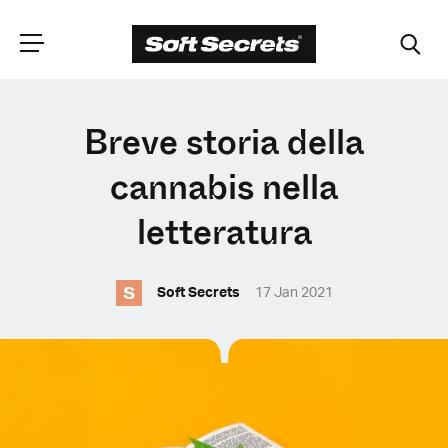
SCEGLI LA
Breve storia della
TUA POSIZIONE
cannabis nella
letteratura
Dutch
S
Soft Secrets
17 Jan 2021
English (United Kingdom)
English (United States)
Spanish (Spain)