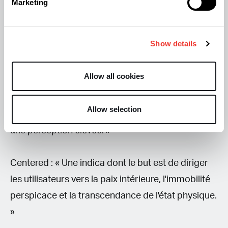
dans le communiqué de presse :
Marketing
Radiance : « Une sativa destinée à étendre son
Show details
énergie vers l'extérieur, à atteindre la sagesse
divine et à inspirer l'expression créative. »
Allow all cookies
Simmetry: « Un hybride visant à harmoniser
Allow selection
l'intérieur et l'extérieur, l'esprit et le corps, pour
une perception élevée. »
Centered : « Une indica dont le but est de diriger
les utilisateurs vers la paix intérieure, l'immobilité
perspicace et la transcendance de l'état physique.
»