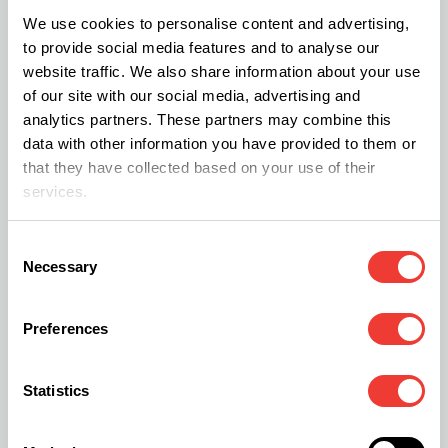
We use cookies to personalise content and advertising,
Trois variétés sont à présent disponibles :
to provide social media features and to analyse our
Radiance, Simmetry ou Centered. Elles seront
website traffic. We also share information about your use
of our site with our social media, advertising and
commercialisées uniquement sous forme de
analytics partners. These partners may combine this
fleurs. Des paquets de 5 joints préroulés qui
data with other information you have provided to them or
contiennent chacun 0,5 grammes de fleurs ou des
that they have collected based on your use of their
services.
pots de 7 grammes de fleurs seront disponibles.
Ces variétés sont commercialisées dans certains
Consent
dispensaires du sud de la Californie avec un
Necessary
Selection
placement prioritaire dans les établissements qui
appartiennent à des personnes issues de la
Preferences
communauté latino.
Statistics
Voici la description des trois variétés présentées