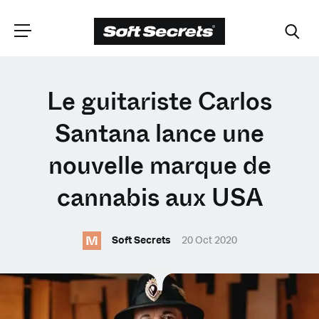
CHOISISSEZ VOTRE
Le guitariste Carlos
EMPLACEMENT
Santana lance une
nouvelle marque de
Dutch
cannabis aux USA
English (United Kingdom)
M
Soft Secrets
20 Oct 2020
English (United States)
Spanish (Spain)