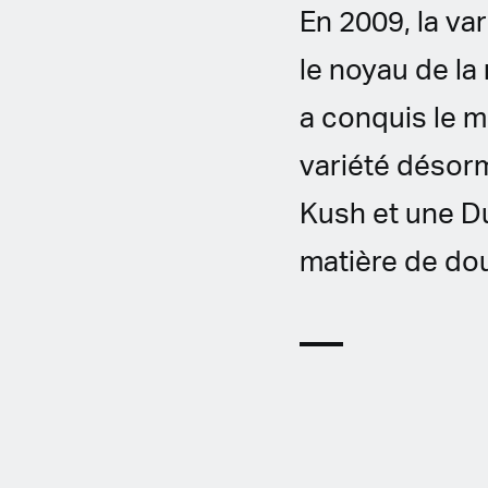
En 2009, la va
le noyau de la
a conquis le 
variété désor
Kush et une Du
matière de do