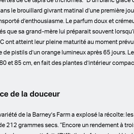
ertes de ce tapis de trichomes. “D’un blanc glacé
ans le brouillard givrant matinal d’une première jour
ansporté d’enthousiasme. Le parfum doux et crémeu
lés que sa grand-mère lui préparait souvent lorsqu’i
 ont atteint leur pleine maturité au moment prévu,
de pistils d’un orange lumineux après 65 jours. Leu
0 et 85 cm, en fait des plantes d’intérieur compac
ce de la douceur
 variété de la Barney’s Farm a explosé la récolte: 
 de 212 grammes secs. “Encore un rendement à troi