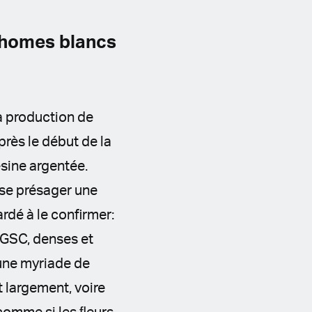
chomes blancs
a production de
rès le début de la
ésine argentée.
sse présager une
tardé à le confirmer:
 GSC, denses et
une myriade de
 largement, voire