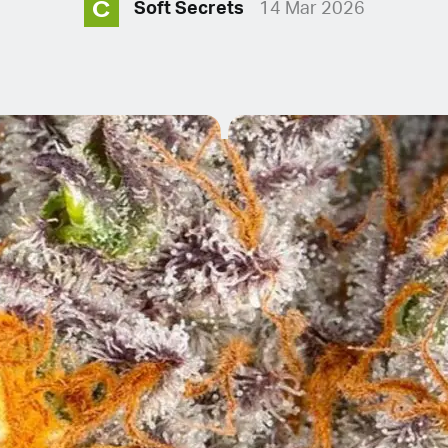
C
Soft Secrets
14 Mar 2026
OTRE
T