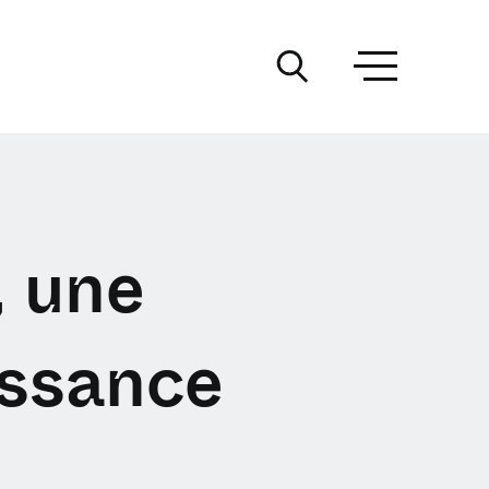
, une
issance