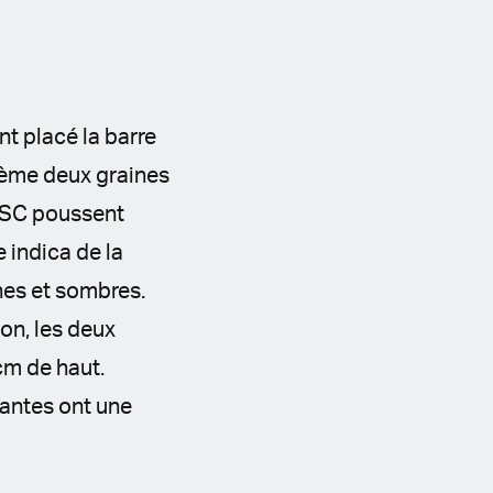
nt placé la barre
 sème deux graines
 GSC poussent
 indica de la
ines et sombres.
on, les deux
cm de haut.
lantes ont une