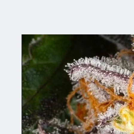
CHOISISSEZ V
EMPLACEMEN
Dutch
English (United Kingdom)
English (United States)
Spanish (Spain)