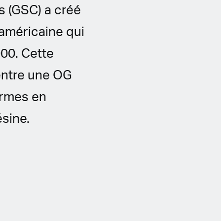
es (GSC) a créé
 américaine qui
00. Cette
entre une OG
ormes en
sine.