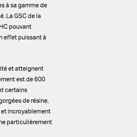
ies à sa gamme de
té. La GSC de la
 THC pouvant
n eﬀet puissant à
ité et atteignent
dement est de 600
t certains
gorgées de résine,
e et incroyablement
ine particulièrement