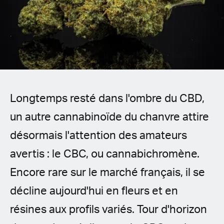
Spanish (Latin America)
German
French
Italian
Longtemps resté dans l'ombre du CBD,
Czech
un autre cannabinoïde du chanvre attire
Polish
désormais l'attention des amateurs
avertis : le CBC, ou cannabichromène.
Encore rare sur le marché français, il se
décline aujourd'hui en fleurs et en
résines aux profils variés. Tour d'horizon