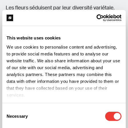
Les fleurs séduisent par leur diversité variétale.
Des variétés comme Amnesia Haze, Wedding
Cake ou Blueberry Magic offrent des profils
aromatiques très différents, du plus fruité au plus
This website uses cookies
terreux. La qualité d'une fleur se juge à son aspect,
We use cookies to personalise content and advertising,
à la densité de sa structure et à la finesse de ses
to provide social media features and to analyse our
website traffic. We also share information about your use
arômes — le fruit d'une culture indoor maîtrisée.
of our site with our social media, advertising and
analytics partners. These partners may combine this
Les résines CBC
data with other information you have provided to them or
that they have collected based on your use of their
Les résines, elles, reposent sur le savoir-faire
services.
d'extraction. Des références telles qu'Ice-O-Lator,
Consent
Supreme Ketama ou les versions filtrées se
Necessary
Selection
distinguent par leur texture et leur pureté. C'est ici