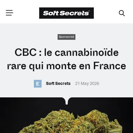
CHOISISSEZ VOTRE
Sponsorisé
CBC : le cannabinoïde
EMPLACEMENT
rare qui monte en France
Dutch
E
Soft Secrets
21 May 2026
English (United Kingdom)
English (United States)
Spanish (Spain)