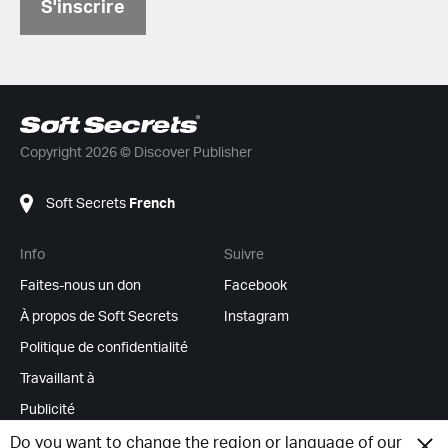
S'inscrire
Copyright 2026 © Discover Publisher
Soft Secrets
French
Info
Suivre
Faites-nous un don
Facebook
À propos de Soft Secrets
Instagram
Politique de confidentialité
Travaillant à
Publicité
Flux RSS
Do you want to change the region or language of our