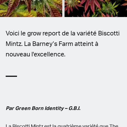
Spanish (Latin America)
German
French
Voici le grow report de la variété Biscotti
Mintz. La Barney’s Farm atteint à
Italian
nouveau l'excellence.
Czech
Polish
Par Green Born Identity – G.B.I.
La Biscotti Mintz est la quatrième variété que The