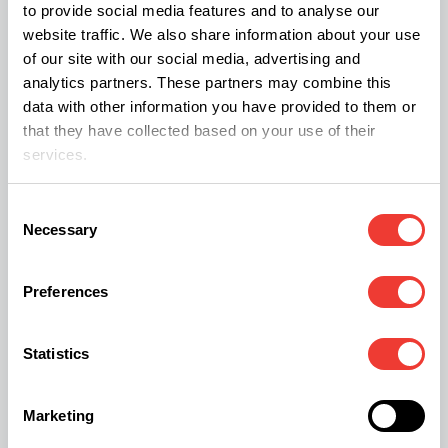
to provide social media features and to analyse our
captivant son nez avec une douce saveur de
website traffic. We also share information about your use
of our site with our social media, advertising and
mangue qui était encore plus prononcée et plus
analytics partners. These partners may combine this
douce qu'avant. Le piquant Kush, déjà très léger
data with other information you have provided to them or
avant, s'était déplacé plus loin dans l'arrière-plan.
"
that they have collected based on your use of their
services.
Sans le savoir et les yeux bandés, on pourrait
avoir des difficultés à identifier cette odeur
Consent
comme celle d'un cannabis ! "
, s'émerveille-t-il
Necessary
Selection
avant d'ajouter:
" Eh bien, la Biscotti Mintz a de
toute évidence un phéno mangue... "
Preferences
La session de dégustation: un goût fabuleux
Statistics
suivi d'une sensation de bien-être
Marketing
Lorsque son vaporisateur Mighty+ a été prêt à