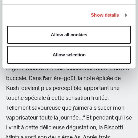
l'emploi, rempli d'un demi-gramme de Biscotti
Show details
Mintz, le grand moment était enfin arrivé. La
saveur inhalée dans la première bouffée a
Allow all cookies
vraiment été une révélation pour The Doc: "Quel
plaisir incroyable pour le palais! Ce doux arôme
Allow selection
de mangue exotique se retrouve pleinement dans
le goût, recouvrant délicieusement toute la cavité
buccale. Dans l'arrière-goût, la note épicée de
Kush devient plus perceptible, apportant une
touche spéciale à cette sensation fruitée.
Tellement savoureuse que j'aimerais sucer mon
vaporisateur toute la journée…" Et pendant qu'il se
livrait à cette délicieuse dégustation, la Biscotti
Mintz a sorti son deuxième As. Après trois