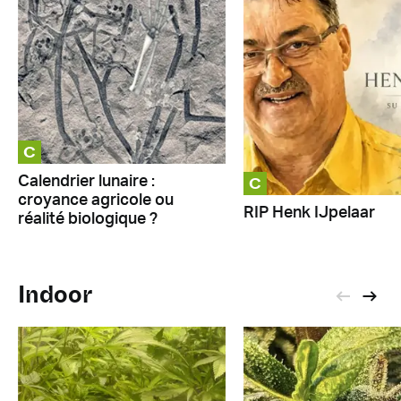
C
C
Calendrier lunaire :
croyance agricole ou
RIP Henk IJpelaar
réalité biologique ?
Indoor