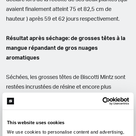
avaient finalement atteint 75 et 82,5 cm de
hauteur ) après 59 et 62 jours respectivement.
Résultat après séchage: de grosses têtes à la
mangue répandant de gros nuages
aromatiques
Séchées, les grosses têtes de Biscotti Mintz sont
restées incrustées de résine et encore plus
envoûtantes à regarder. Des rendements
majestueux de 97 et 108 grammes sont entrés
dans les grands pots de stockage du Doc et
This website uses cookies
quand il les a rouverts le lendemain, il a été
We use cookies to personalise content and advertising,
englouti dans de lourds nuages d'arômes