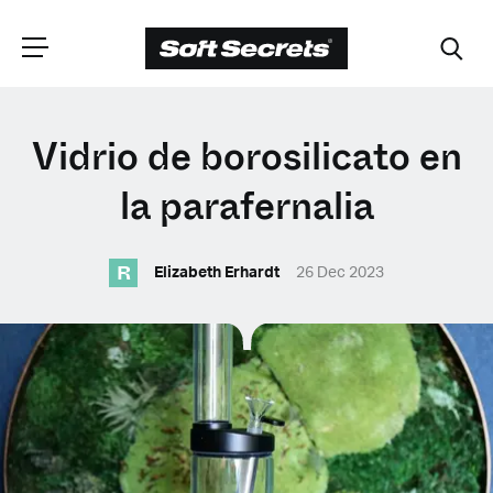
ELIGE TU
Vidrio de borosilicato en
UBICACIÓN
la parafernalia
R
Dutch
Elizabeth Erhardt
26 Dec 2023
English (United Kingdom)
English (United States)
Spanish (Spain)