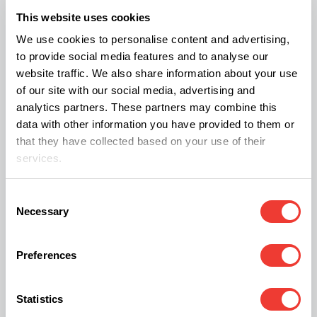
térmica asegura una mayor estabilidad
This website uses cookies
dimensional y resistencia a la corrosión,
We use cookies to personalise content and advertising,
garantizando una experiencia duradera y segura.
to provide social media features and to analyse our
website traffic. We also share information about your use
of our site with our social media, advertising and
Resistencia química
analytics partners. These partners may combine this
data with other information you have provided to them or
Gracias a su composición única, este tipo de
that they have collected based on your use of their
vidrio es capaz de resistir la corrosión de
services.
sustancias químicas como los solventes
orgánicos utilizados en la limpieza de los
Consent
Necessary
Selection
utensilios de fumar. El borosilicato es un tipo de
vidrio que contiene una alta proporción de óxido
Preferences
de boro en su composición. Esta adición de boro
le confiere al vidrio de borosilicato una mayor
Statistics
resistencia a la corrosión en comparación con