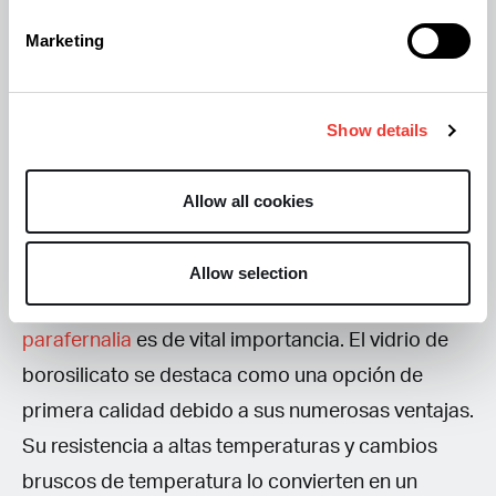
otros tipos de vidrio, como el vidrio común o el
Marketing
vidrio fundido. La estructura molecular del vidrio
de borosilicato es más densa y compacta que la
del vidrio común, lo que le brinda una mayor
Show details
resistencia a los productos químicos corrosivos,
como los ácidos y las bases.
Allow all cookies
En conclusión, en el mundo del cannabis, la
Allow selection
elección del material adecuado para la
parafernalia
es de vital importancia. El vidrio de
borosilicato se destaca como una opción de
primera calidad debido a sus numerosas ventajas.
Su resistencia a altas temperaturas y cambios
bruscos de temperatura lo convierten en un