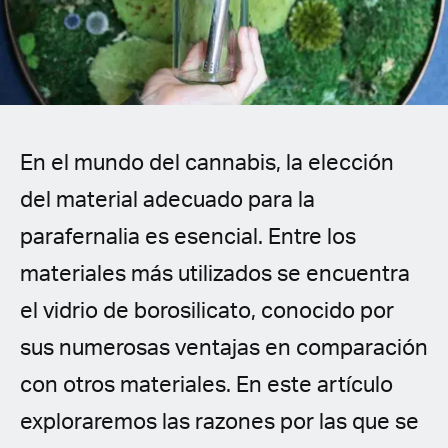
Spanish (Latin America)
German
French
En el mundo del cannabis, la elección
Italian
del material adecuado para la
Czech
parafernalia es esencial. Entre los
Polish
materiales más utilizados se encuentra
el vidrio de borosilicato, conocido por
sus numerosas ventajas en comparación
con otros materiales. En este artículo
exploraremos las razones por las que se