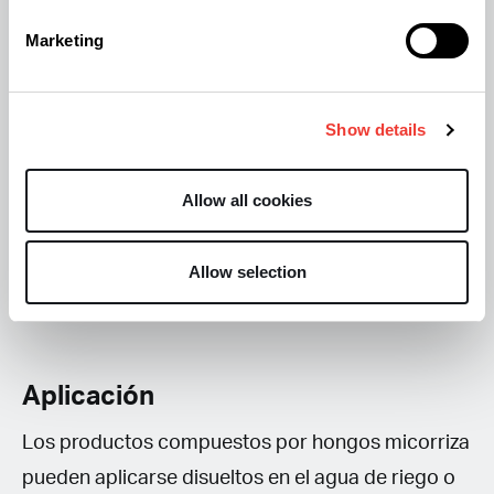
En general, gracias a la micorrización, el
Marketing
crecimiento de las plantas es más equilibrado, se
obtiene un aumento de la producción, tanto en
cantidad como en calidad.
Show details
Las micorrizas y las raíces de la planta deben
Allow all cookies
estar en contacto para favorecer que se produzca
la simbiosis.
Allow selection
Aplicación
Los productos compuestos por hongos micorriza
pueden aplicarse disueltos en el agua de riego o