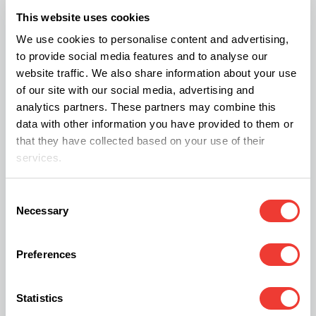
estrés ocasionado por los transplantes. Además
This website uses cookies
de tener protección extra frente a diferentes
We use cookies to personalise content and advertising,
factores negativos para la planta: sequía, exceso
to provide social media features and to analyse our
de calor, desequilibrios del pH, acumulación de
website traffic. We also share information about your use
of our site with our social media, advertising and
sales o, incluso, algunas enfermedades.
analytics partners. These partners may combine this
data with other information you have provided to them or
Los hongos micorriza también protegen y
that they have collected based on your use of their
services.
otorgan mayor resistencia a las plantas que se
encuentran en suelos pocos productivos, como
Consent
aquellos que están afectados por la
Necessary
Selection
desertificación (permitiendo frenar la erosión el
terreno), la contaminación a base de metales
Preferences
pesados o la salinización.
Statistics