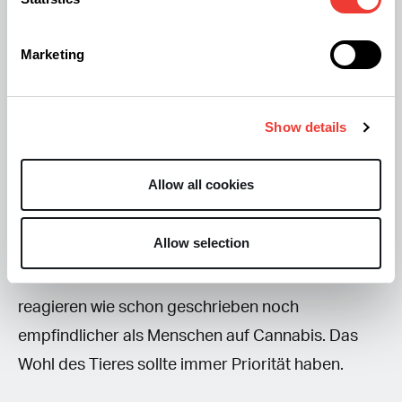
Richtiges Verhalten
Marketing
Man sollte also, wenn ein Hund zum Haushalt
gehört oder in der Nähe ist, immer für gute
Show details
Durchlüftung sorgen, wenn man THC rauchend
konsumiert. Man sollte sowieso immer darauf
Allow all cookies
achten, dass der Hund Cannabis in keiner Form
abbekommen kann. Und wenn man Kekse oder
Allow selection
Ähnliches gemacht hat, ist es wichtig, dass der
Hund nicht an die Kekse rankommt. Denn Hunde
reagieren wie schon geschrieben noch
empfindlicher als Menschen auf Cannabis. Das
Wohl des Tieres sollte immer Priorität haben.