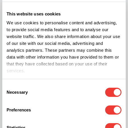
wenn die Pupillen erweitert sind und das Tier
überempfindlich auf Geräusche und Berührungen
This website uses cookies
reagiert, kann man davon ausgehen, dass eine
We use cookies to personalise content and advertising,
to provide social media features and to analyse our
Überdosis THC der Auslöser war.
website traffic. We also share information about your use
of our site with our social media, advertising and
Auch kann es zu Zittern kommen, oder einer
analytics partners. These partners may combine this
data with other information you have provided to them or
verlangsamten Herzfrequenz. Krämpfe und
that they have collected based on your use of their
Erbrechen können in schweren Fällen auch
services.
auftreten. Bei solchen Fällen ist es dann sinnvoll,
einen Tierarzt aufzusuchen. Und diesem dann
Consent
Necessary
Selection
auch über den Sachverhalt Cannabis zu berichten.
Das hat keine rechtlichen Konsequenzen.Im
Preferences
Normalfall erholt sich ein Hund in ein bis drei
Tagen wieder von einer THC-Überdosis.
Statistics