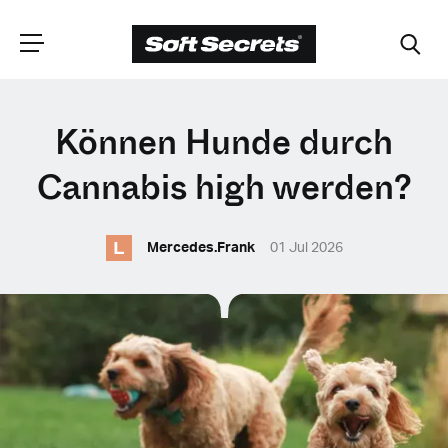
WÄHLEN SIE
Können Hunde durch
IHRE POSITION
Cannabis high werden?
L
Dutch
Mercedes.Frank
01 Jul 2026
English (United Kingdom)
English (United States)
Spanish (Spain)