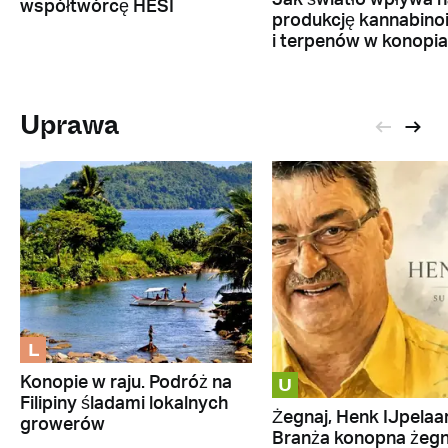
współtwórcę HESI
produkcję kannabino
i terpenów w konopi
Uprawa
L
U
Konopie w raju. Podróż na
Filipiny śladami lokalnych
Żegnaj, Henk IJpelaar
growerów
Branża konopna żeg