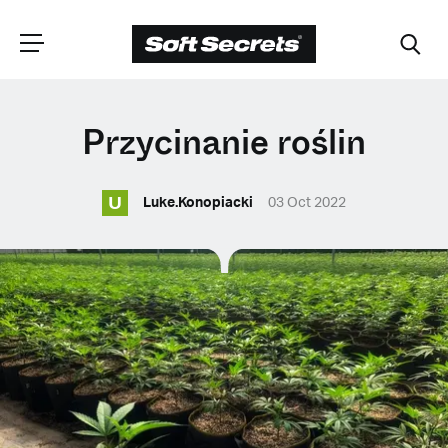
WYBIERZ
Przycinanie roślin
LOKALIZACJĘ
U
Luke.Konopiacki
03 Oct 2022
Dutch
English (United Kingdom)
English (United States)
Spanish (Spain)