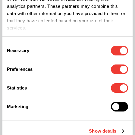
analytics partners. These partners may combine this
pąków, co oznacza, że wytwarzane
data with other information you have provided to them or
są tylko 2-3-calowe pąki na
that they have collected based on your use of their
szczycie rośliny.
services.
Consent
Necessary
Selection
Różnice między klonowaniem, a przycinaniem
Preferences
Pobieranie dużej ilości wycinek z roślin i
przycinanie to dwie zupełnie różne rzeczy. Nie
Statistics
dajcie się zmylić i zrozumcie, że przycinanie
pozwala roślinom Cannabis skierować swoje
Marketing
hormony i energię do pozostałych górnych liści.
Odcinanie wielu wycinek z rośliny macierzystej nie
służy temu samemu celowi co przycinanie i może
Show details