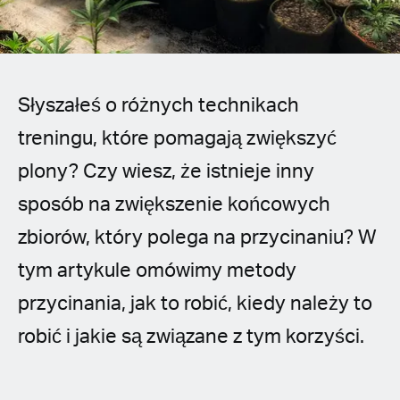
Spanish (Latin America)
German
French
Słyszałeś o różnych technikach
treningu, które pomagają zwiększyć
Italian
plony? Czy wiesz, że istnieje inny
Czech
sposób na zwiększenie końcowych
zbiorów, który polega na przycinaniu? W
Polish
tym artykule omówimy metody
przycinania, jak to robić, kiedy należy to
robić i jakie są związane z tym korzyści.