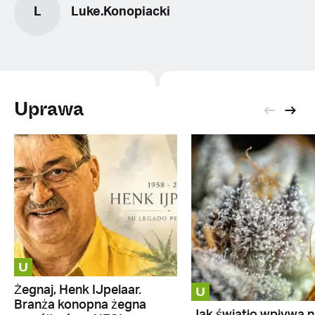
L
Luke.Konopiacki
Uprawa
U
U
Żegnaj, Henk IJpelaar.
Branża konopna żegna
Jak światło wpływa n