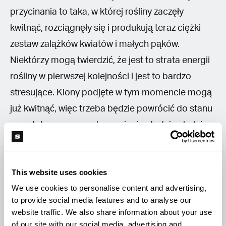
przycinania to taka, w której rośliny zaczęły
kwitnąć, rozciągnęły się i produkują teraz ciężki
zestaw zalążków kwiatów i małych pąków.
Niektórzy mogą twierdzić, że jest to strata energii
rośliny w pierwszej kolejności i jest to bardzo
stresujące. Klony podjęte w tym momencie mogą
już kwitnąć, więc trzeba będzie powrócić do stanu
wegetatywnego po ukorzenieniu, dodając kolejne
3-4 tygodnie na czas klonowania.
This website uses cookies
We use cookies to personalise content and advertising,
Usuwając ponad 75% dolnych liści,
to provide social media features and to analyse our
eliminuje się problem
website traffic. We also share information about your use
nierozwiniętych i mniejszych
of our site with our social media, advertising and