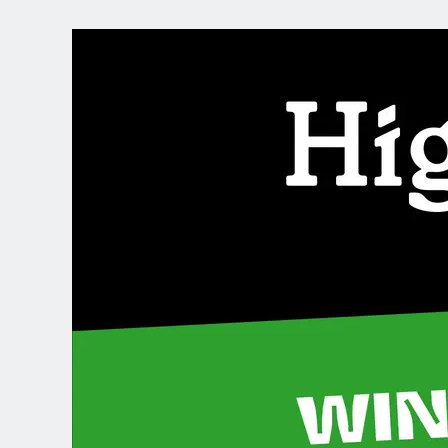
CHOOSE YOUR
LANGUAGE
Dutch
English (United Kingdom)
English (United States)
Spanish (Spain)
Spanish (Latin America)