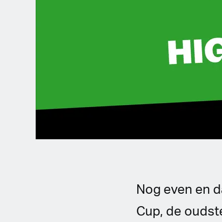
German
French
Italian
Czech
Polish
Nog even en da
Cup, de oudste