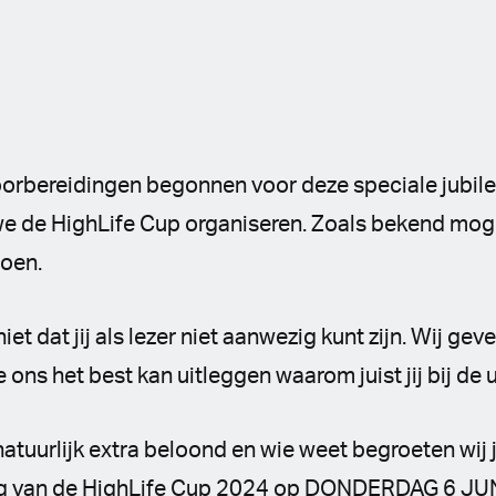
voorbereidingen begonnen voor deze speciale jubil
 we de HighLife Cup organiseren. Zoals bekend mog
oen.
et dat jij als lezer niet aanwezig kunt zijn. Wij gev
ns het best kan uitleggen waarom juist jij bij de ui
 natuurlijk extra beloond en wie weet begroeten wij
king van de HighLife Cup 2024 op DONDERDAG 6 JUNI