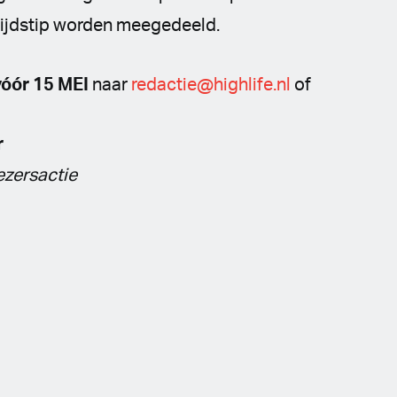
 tijdstip worden meegedeeld.
vóór 15 MEI
naar
redactie@highlife.nl
of
r
lezersactie