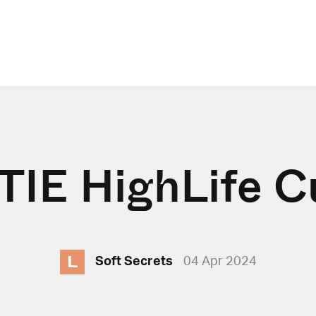
IE HighLife C
L
Soft Secrets
04 Apr 2024