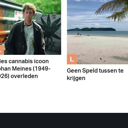
L
L
ies cannabis icoon
han Meines (1949-
Geen Speld tussen te
26) overleden
krijgen