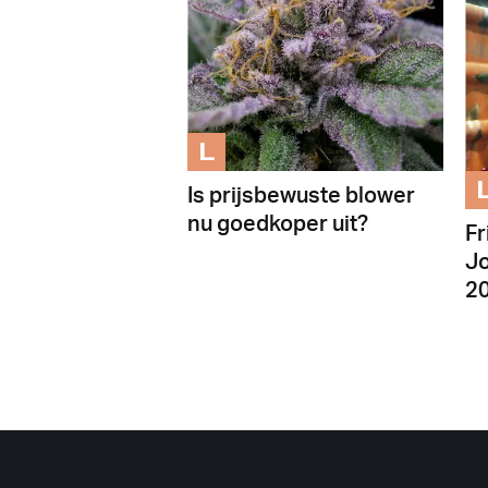
L
Is prijsbewuste blower
nu goedkoper uit?
Fr
Jo
20