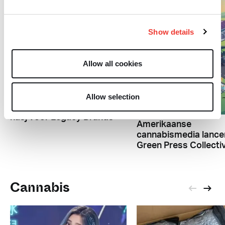
Show details
Allow all cookies
R
Allow selection
R
Rinus Beintema maakt
hasj voor Legacy Brands
Amerikaanse
cannabismedia lance
Green Press Collecti
Cannabis