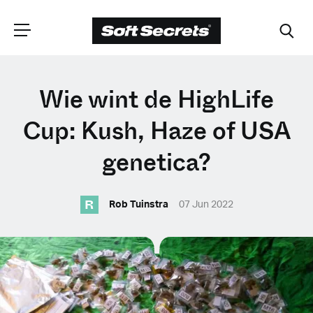
CHOOSE YOUR
Wie wint de HighLife
LANGUAGE
Cup: Kush, Haze of USA
genetica?
Dutch
R
Rob Tuinstra
07 Jun 2022
English (United Kingdom)
English (United States)
Spanish (Spain)