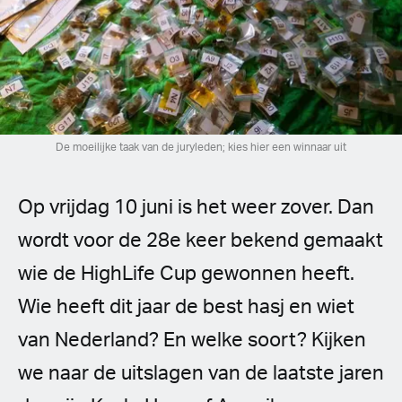
Spanish (Latin America)
German
French
Italian
De moeilijke taak van de juryleden; kies hier een winnaar uit
Czech
Op vrijdag 10 juni is het weer zover. Dan
Polish
wordt voor de 28e keer bekend gemaakt
wie de HighLife Cup gewonnen heeft.
Wie heeft dit jaar de best hasj en wiet
van Nederland? En welke soort? Kijken
we naar de uitslagen van de laatste jaren