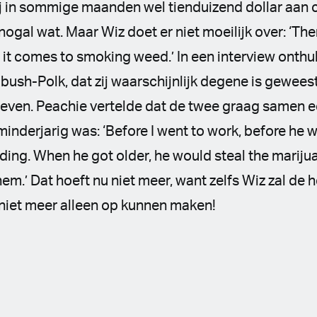
 hij in sommige maanden wel tienduizend dollar aan
nogal wat. Maar Wiz doet er niet moeilijk over: ‘The
it comes to smoking weed.’ In een interview onthul
bush-Polk, dat zij waarschijnlijk degene is geweest
even. Peachie vertelde dat de twee graag samen ee
inderjarig was: ‘Before I went to work, before he w
ing. When he got older, he would steal the mariju
em.’ Dat hoeft nu niet meer, want zelfs Wiz zal de h
 niet meer alleen op kunnen maken!