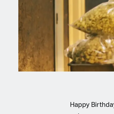
Spanish (Latin America)
German
French
Italian
Czech
Polish
Happy Birthda