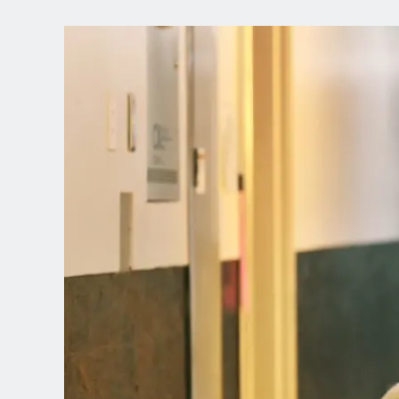
CHOOSE YOUR
LANGUAGE
Dutch
English (United Kingdom)
English (United States)
Spanish (Spain)