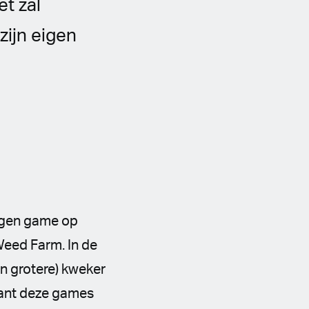
et zal
zijn eigen
 eigen game op
Weed Farm. In de
en grotere) kweker
 want deze games