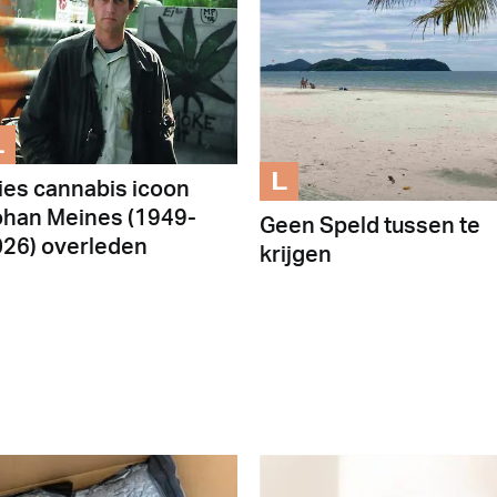
L
L
ies cannabis icoon
han Meines (1949-
Geen Speld tussen te
26) overleden
krijgen