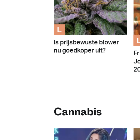
L
Is prijsbewuste blower
nu goedkoper uit?
Fr
Jo
20
Cannabis