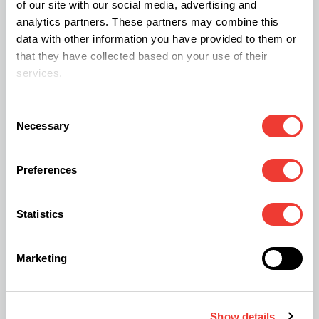
of our site with our social media, advertising and
analytics partners. These partners may combine this
data with other information you have provided to them or
that they have collected based on your use of their
services.
Rechtmatig?
Consent
Necessary
Selection
De vraag is of een coffeeshop een dienst levert
conform de Dienstenrichtlijn. Hierbij moet het
Preferences
strafbare element in ogenschouw worden
genomen. Een andere vraag is of een
Statistics
gedoogverklaring überhaupt een vergunning is.
Indien de coffeeshop wel onder de Richtlijn kan
Marketing
vallen, dan zal het criterium over een “dwingende
reden van algemeen belang” van belang zijn ten
Show details