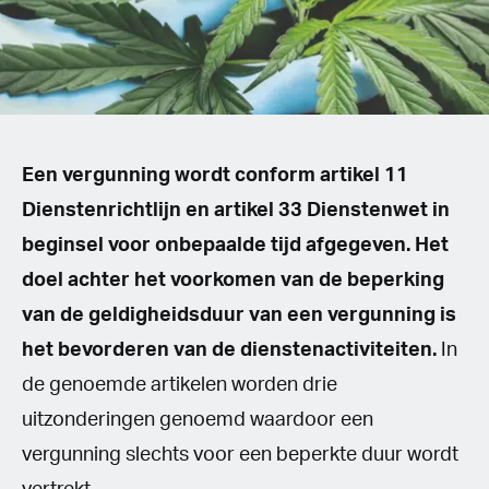
Spanish (Latin America)
German
French
Een vergunning wordt conform artikel 11
Italian
Dienstenrichtlijn en artikel 33 Dienstenwet in
Czech
beginsel voor onbepaalde tijd afgegeven. Het
doel achter het voorkomen van de beperking
Polish
van de geldigheidsduur van een vergunning is
het bevorderen van de dienstenactiviteiten.
In
de genoemde artikelen worden drie
uitzonderingen genoemd waardoor een
vergunning slechts voor een beperkte duur wordt