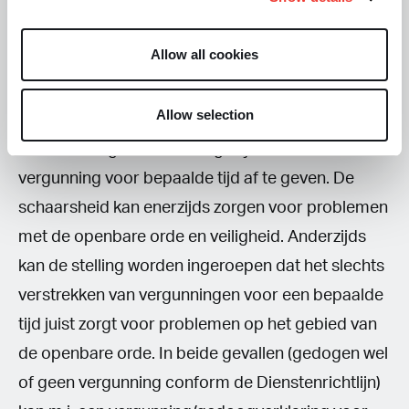
aanzien van de gedoogverklaring en de
vergunning voor een coffeeshop. De vergunning
Allow all cookies
wordt mogelijk ten onrechte schaars gehouden
door de gemeente en de gemeente neemt ten
Allow selection
onrechte het standpunt in dat er “dwingende
reden van algemeen belang” zijn om toch een
vergunning voor bepaalde tijd af te geven. De
schaarsheid kan enerzijds zorgen voor problemen
met de openbare orde en veiligheid. Anderzijds
kan de stelling worden ingeroepen dat het slechts
verstrekken van vergunningen voor een bepaalde
tijd juist zorgt voor problemen op het gebied van
de openbare orde. In beide gevallen (gedogen wel
of geen vergunning conform de Dienstenrichtlijn)