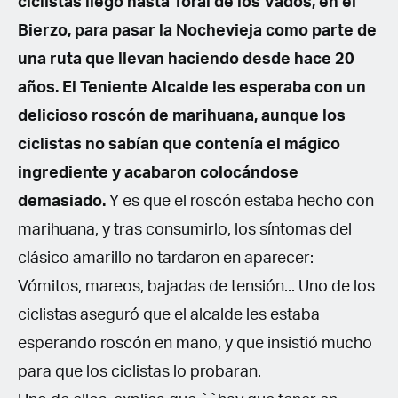
ciclistas llegó hasta Toral de los Vados, en el
Spanish (Latin America)
Bierzo, para pasar la Nochevieja como parte de
German
una ruta que llevan haciendo desde hace 20
años. El Teniente Alcalde les esperaba con un
French
delicioso roscón de marihuana, aunque los
Italian
ciclistas no sabían que contenía el mágico
ingrediente y acabaron colocándose
Czech
demasiado.
Y es que el roscón estaba hecho con
marihuana, y tras consumirlo, los síntomas del
Polish
clásico amarillo no tardaron en aparecer:
Vómitos, mareos, bajadas de tensión... Uno de los
ciclistas aseguró que el alcalde les estaba
esperando roscón en mano, y que insistió mucho
para que los ciclistas lo probaran.