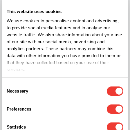
desagradable. Los ciclistas aseguran que los
This website uses cookies
síntomas fueron a más. Algunos comenzaron a
We use cookies to personalise content and advertising,
sufrir taquicardias y otros aseguraron haber
to provide social media features and to analyse our
tenido alucinaciones. Al final, fueron a un hospital
website traffic. We also share information about your use
cercano donde cuatro de ellos fueron atendidos
of our site with our social media, advertising and
analytics partners. These partners may combine this
por intoxicación. Uno de ellos sufrió parálisis
data with other information you have provided to them or
facial (imaginaos la cogorza) y otro acabó
that they have collected based on your use of their
desplomado. Los afectados pidieron
services.
explicaciones al Teniente de Alcalde sobre el
Consent
roscón, pero no aclaró nada. Tan sólo aprovechó
Necessary
Selection
la situación para subrayar que se estaba
aprovechando para hacerle daño
Preferences
políticamente.``No hubo nada y no voy a intentar
aclararlo´´.
Statistics