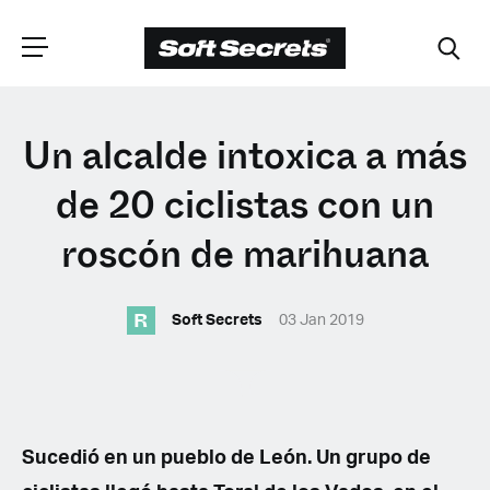
ELIGE TU
Un alcalde intoxica a más
UBICACIÓN
de 20 ciclistas con un
roscón de marihuana
Dutch
R
Soft Secrets
03 Jan 2019
English (United Kingdom)
English (United States)
Spanish (Spain)
Sucedió en un pueblo de León. Un grupo de