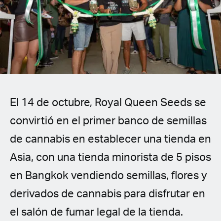
Spanish (Latin America)
German
French
Italian
El 14 de octubre, Royal Queen Seeds se
Czech
convirtió en el primer banco de semillas
Polish
de cannabis en establecer una tienda en
Asia, con una tienda minorista de 5 pisos
en Bangkok vendiendo semillas, flores y
derivados de cannabis para disfrutar en
el salón de fumar legal de la tienda.