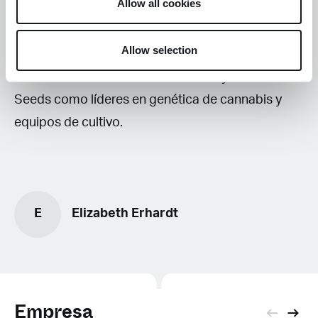
Allow all cookies
de alta calidad. Desde los veteranos green
thumbs hasta los que cultivan de hobby y los
Allow selection
novatos completos, los productores de todos los
niveles de habilidad reconocen a Royal Queen
Seeds como líderes en genética de cannabis y
equipos de cultivo.
E
Elizabeth Erhardt
Empresa