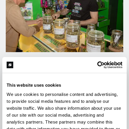
La nueva ubicación en el distrito Khlong Toei de
lujo de Bangkok se encuentra en un edificio de 5
This website uses cookies
pisos y cuenta con una gran tienda minorista con
We use cookies to personalise content and advertising,
exhibiciones brillantes que promueven las más de
to provide social media features and to analyse our
90 cepas de cannabis de RQS. La tienda también
website traffic. We also share information about your use
vende flores de cannabis de primer nivel que los
of our site with our social media, advertising and
analytics partners. These partners may combine this
clientes pueden disfrutar en el cofeeshop de
data with other information you have provided to them or