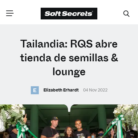
ELIGE TU
Tailandia: RQS abre
UBICACIÓN
tienda de semillas &
lounge
Dutch
E
Elizabeth Erhardt
04 Nov 2022
English (United Kingdom)
English (United States)
Spanish (Spain)