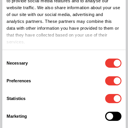
to provide social media features and to analyse our
MedicalNets
website traffic. We also share information about your use
Como muchas personas saben, Javier Ruano es
of our site with our social media, advertising and
analytics partners. These partners may combine this
un experto en extracciones cannábicas. En sus
data with other information you have provided to them or
charlas y seminarios sobre bubblehash imparte
that they have collected based on your use of their
su conocimiento, que a su vez está disponible en
services.
su libro ilustrado “Extracciones Cannábicas”.
Consent
Medical Nets son mallas para extracciones
Necessary
Selection
hechas de filtro de nailon de calidad alimentaria
sin tintar y poliéster del monofilamento, cortadas
Preferences
a láser con costuras triplemente reforzadas que
resisten hasta 225ºC. Se comercializan de forma
Statistics
individual y en kits, y hay disponibles de 220, 190,
160, 140, 120, 100, 90, 73, 45 y 25 micras.
Marketing
Medical Nets también incluye bolsas para rosin,