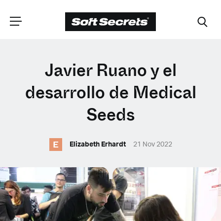
ELIGE TU
Javier Ruano y el
UBICACIÓN
desarrollo de Medical
Seeds
Dutch
E
Elizabeth Erhardt
21 Nov 2022
English (United Kingdom)
English (United States)
Spanish (Spain)