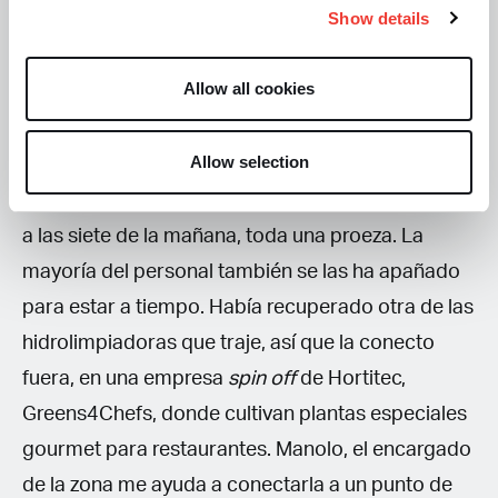
Show details
Al segundo día ya me levanto a las cinco y media
Allow all cookies
de las mañana, al principio el tráfico resulta gentil,
fluido, pero a partir de las seis y media ya se
Allow selection
empieza a espesar, parece que más personas han
tenido la misma idea. Así consigo llegar a Hortitec
a las siete de la mañana, toda una proeza. La
mayoría del personal también se las ha apañado
para estar a tiempo. Había recuperado otra de las
hidrolimpiadoras que traje, así que la conecto
fuera, en una empresa
spin off
de Hortitec,
Greens4Chefs, donde cultivan plantas especiales
gourmet para restaurantes. Manolo, el encargado
de la zona me ayuda a conectarla a un punto de