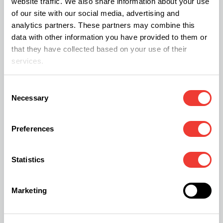
website traffic. We also share information about your use
por supuesto, en su tienda de Valencia no
of our site with our social media, advertising and
quedaban. Ellos no quisieron unirse a la marea de
analytics partners. These partners may combine this
data with other information you have provided to them or
españoles que trasladaba stock de un sitio a otro.
that they have collected based on your use of their
services.
Consent
Necessary
Selection
Preferences
Statistics
Marketing
Comida en una mesa de Hortitec recogida para los vecinos de
Algemesí que no pueden acceder a los supermercados