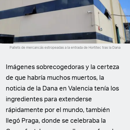
Spanish (Latin America)
German
French
Italian
Pallets de mercancás estropeadas a la entrada de Hortitec tras la Dana
Czech
Imágenes sobrecogedoras y la certeza
Polish
de que habría muchos muertos, la
noticia de la Dana en Valencia tenía los
ingredientes para extenderse
rápidamente por el mundo, también
llegó Praga, donde se celebraba la