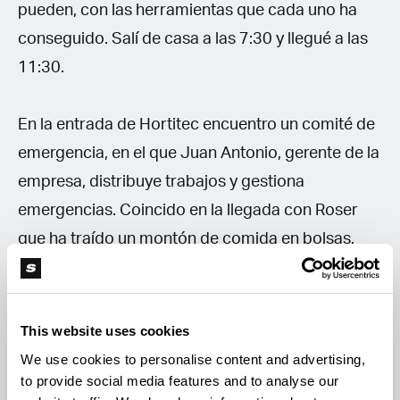
pueden, con las herramientas que cada uno ha
conseguido. Salí de casa a las 7:30 y llegué a las
11:30.
En la entrada de Hortitec encuentro un comité de
emergencia, en el que Juan Antonio, gerente de la
empresa, distribuye trabajos y gestiona
emergencias. Coincido en la llegada con Roser
que ha traído un montón de comida en bolsas.
Acabe con un equipo del almacén que sacaba
lodo de una instalación exterior. Al sacar la
hidrolimpiadora otra sorpresa, Leroy Merlín me
This website uses cookies
había vendido una hidrolimpiadora a la que
We use cookies to personalise content and advertising,
to provide social media features and to analyse our
faltaba una pieza y no tenían ninguna solución,