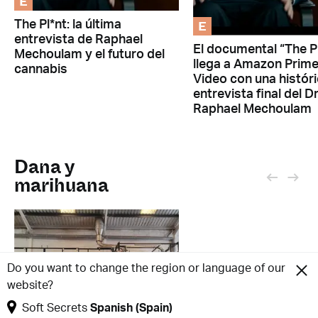
E
E
The Pl*nt: la última
entrevista de Raphael
El documental “The P
Mechoulam y el futuro del
llega a Amazon Prim
cannabis
Video con una histór
entrevista final del Dr
Raphael Mechoulam
Dana y
marihuana
Do you want to change the region or language of our
website?
Soft Secrets
Spanish (Spain)