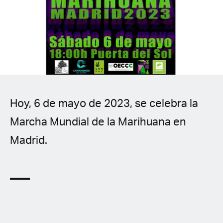
Spanish (Latin America)
German
French
Italian
Hoy, 6 de mayo de 2023, se celebra la
Czech
Marcha Mundial de la Marihuana en
Polish
Madrid.