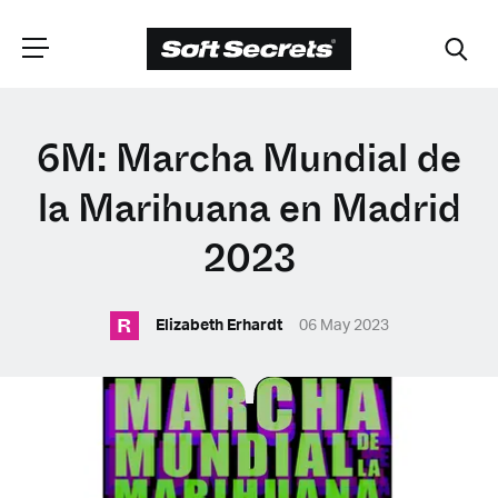
ELIGE TU
6M: Marcha Mundial de
UBICACIÓN
la Marihuana en Madrid
2023
Dutch
R
Elizabeth Erhardt
06 May 2023
English (United Kingdom)
English (United States)
Spanish (Spain)