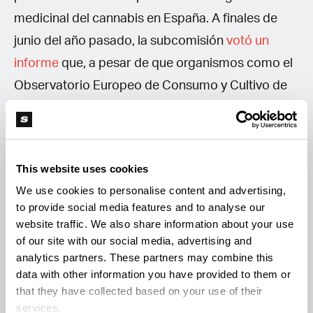
medicinal del cannabis en España. A finales de
junio del año pasado, la subcomisión
votó un
informe
que, a pesar de que organismos como el
Observatorio Europeo de Consumo y Cultivo de
Cannabis (OECCC)
reclamaron que se incluya el
autocultivo
, no lo incluyó. Hoy, 6 de mayo de
2023, no hemos tenido ningún cambio.
This website uses cookies
We use cookies to personalise content and advertising,
to provide social media features and to analyse our
website traffic. We also share information about your use
of our site with our social media, advertising and
Mesas “Sembrando el Cambio”
analytics partners. These partners may combine this
Ayer, 5 de mayo en Madrijuana, Madrid, se
data with other information you have provided to them or
that they have collected based on your use of their
llevaron a cabo las
ya conocidas mesas
services.