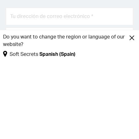
Do you want to change the region or language of our
website?
Soft Secrets
Spanish (Spain)
Registrarse
Copyright 2026 © Discover Publisher
Soft Secrets
Spanish (Spain)
Info
Seguir