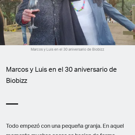
Spanish (Latin America)
German
French
Italian
Marcos y Luis en el 30 aniversario de Biobizz
Czech
Marcos y Luis en el 30 aniversario de
Polish
Biobizz
Todo empezó con una pequeña granja. En aquel