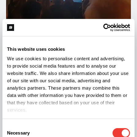
Momento del documental que trata el trabajo de Biobizz con los indios
Kogui
This website uses cookies
We use cookies to personalise content and advertising,
A continuación la directora de marketing de
to provide social media features and to analyse our
Biobizz, Nancy, nos habló del proyecto que tienen
website traffic. We also share information about your use
con ASPANOVAS, una asociación de familias de
of our site with our social media, advertising and
analytics partners. These partners may combine this
niños y adolescentes con cáncer. Además de
data with other information you have provided to them or
proporcionar a las familias distintos servicios y
that they have collected based on your use of their
apoyo psicológico, buscan que los niños sigan
services.
siendo niños, con distintas propuestas para el
Consent
juego y el desarrollo personal. Biobizz llevó su
Necessary
Selection