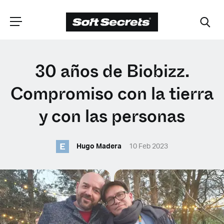
ELIGE TU
30 años de Biobizz.
UBICACIÓN
Compromiso con la tierra
y con las personas
Dutch
E
Hugo Madera
10 Feb 2023
English (United Kingdom)
English (United States)
Spanish (Spain)