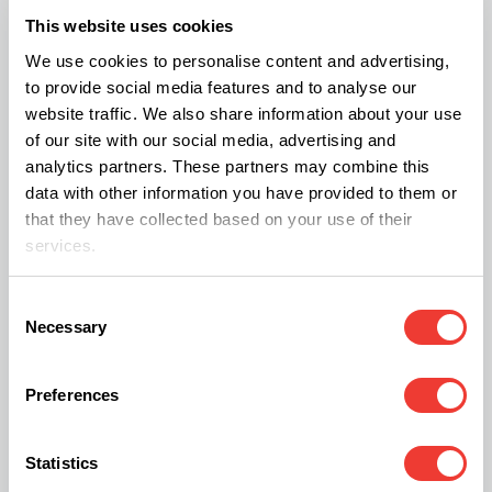
This website uses cookies
plantas y de los porros pueda percibirse desde el
We use cookies to personalise content and advertising,
rellano o al abrir la puerta. Otro instrumento que
to provide social media features and to analyse our
funciona muy bien para eliminar olores es The
website traffic. We also share information about your use
Neutralizer, que evapora los aceites esenciales y
of our site with our social media, advertising and
analytics partners. These partners may combine this
es totalmente inocuo para el cultivador.
data with other information you have provided to them or
that they have collected based on your use of their
También el olor se puede convertir en peligroso
services.
durante el transporte de los cogollos de un lugar
Consent
a otro. Las bolsas de envasar al vacío son una
Necessary
Selection
gran solución para evitar el olor y viajar tranquilo.
Quien cultiva en el balcón o la terraza debe
Preferences
instalar algún tipo de malla o protección que
impida la visión de las plantas desde la calle o las
Statistics
casas de los vecinos. Si nadie las puede ver ni