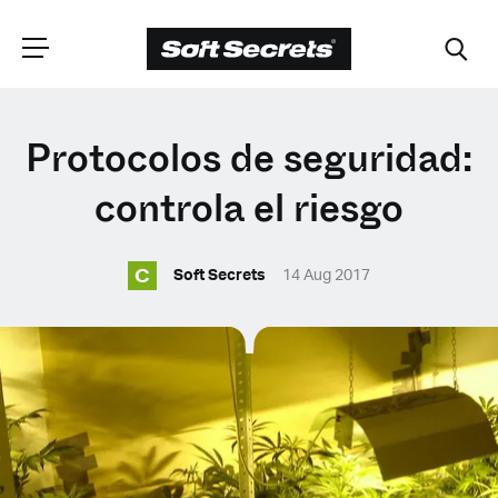
ELIGE TU
Protocolos de seguridad:
UBICACIÓN
controla el riesgo
C
Dutch
Soft Secrets
14 Aug 2017
English (United Kingdom)
English (United States)
Spanish (Spain)