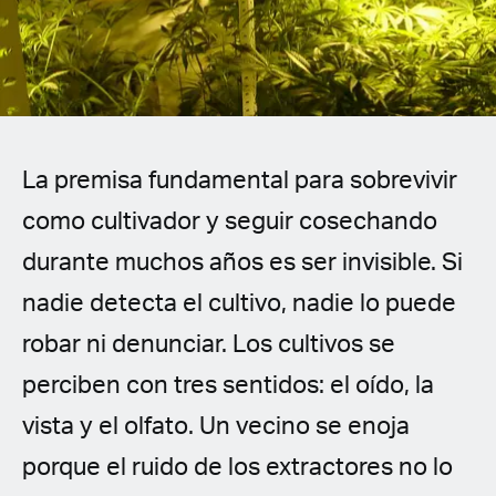
Spanish (Latin America)
German
French
La premisa fundamental para sobrevivir
Italian
como cultivador y seguir cosechando
Czech
durante muchos años es ser invisible. Si
Polish
nadie detecta el cultivo, nadie lo puede
robar ni denunciar. Los cultivos se
perciben con tres sentidos: el oído, la
vista y el olfato. Un vecino se enoja
porque el ruido de los extractores no lo