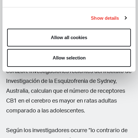
misma corteza, lo que afecta la percepción; y en
el cerebelo, lo que incide en el movimiento.
Show details
También están en la médula espinal, el sistema
Allow all cookies
nervioso periférico y en algunos órganos y tejidos
periféricos, como las glándulas endocrinas,
Allow selection
glándulas salivales, leucocitos, bazo y en el
corazón. Investigaciones recientes del Instituto de
Investigación de la Esquizofrenia de Sydney,
Australia, calculan que el número de receptores
CB1 en el cerebro es mayor en ratas adultas
comparado a las adolescentes.
Según los investigadores ocurre “lo contrario de