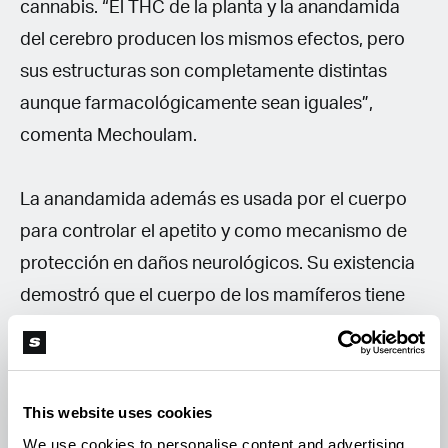
cannabis. “El THC de la planta y la anandamida
del cerebro producen los mismos efectos, pero
sus estructuras son completamente distintas
aunque farmacológicamente sean iguales”,
comenta Mechoulam.
La anandamida además es usada por el cuerpo
para controlar el apetito y como mecanismo de
protección en daños neurológicos. Su existencia
demostró que el cuerpo de los mamíferos tiene
receptores específicos para interactuar con los
derivados del cannabis, como el THC. O sea,
nuestro cuerpo secreta continuamente sustancias
This website uses cookies
que operan de manera similar, por ello se les
We use cookies to personalise content and advertising,