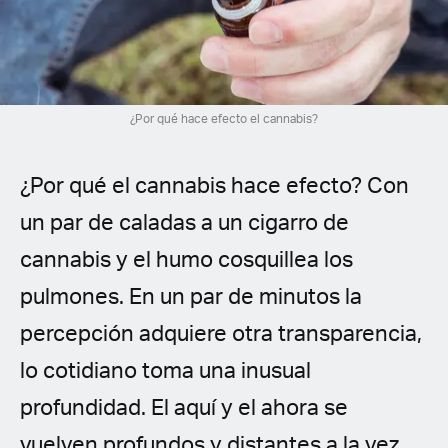
Spanish (Latin America)
German
French
¿Por qué hace efecto el cannabis?
Italian
¿Por qué el cannabis hace efecto? Con
Czech
un par de caladas a un cigarro de
cannabis y el humo cosquillea los
Polish
pulmones. En un par de minutos la
percepción adquiere otra transparencia,
lo cotidiano toma una inusual
profundidad. El aquí y el ahora se
vuelven profundos y distantes a la vez.