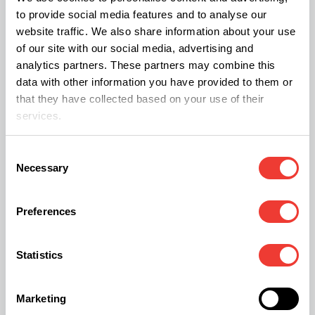
llamó endocannabinoides. Con dicho
to provide social media features and to analyse our
descubrimiento se armó el rompecabezas.
website traffic. We also share information about your use
of our site with our social media, advertising and
analytics partners. These partners may combine this
Así, el THC es una llave que entra en la cerradura
data with other information you have provided to them or
de los receptores endocannabinoides, al igual que
that they have collected based on your use of their
services.
la anandamida, y específicamente en los
receptores CB1, alojados en las terminaciones de
Consent
los nervios, sean centrales o periféricos, y su
Necessary
Selection
función es inhibir la liberación de otros
neurotransmisores. Estos receptores se alojan en
Preferences
varias partes del cuerpo. Así los hallamos en el
hipocampo, región que tiene que ver con la
Statistics
memoria; en la corteza cerebral, área usada para
concentrarnos; en las porciones sensoriales de la
Marketing