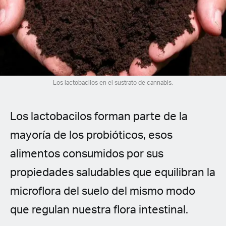
Spanish (Latin America)
German
French
Italian
Los lactobacilos en el sustrato de cannabis.
Czech
Los lactobacilos forman parte de la
Polish
mayoría de los probióticos, esos
alimentos consumidos por sus
propiedades saludables que equilibran la
microflora del suelo del mismo modo
que regulan nuestra flora intestinal.