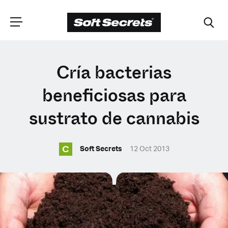
ELIGE TU
Cría bacterias
UBICACIÓN
beneficiosas para
sustrato de cannabis
Dutch
C
Soft Secrets
12 Oct 2013
English (United Kingdom)
English (United States)
Spanish (Spain)